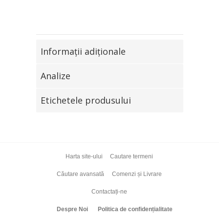
Informaţii adiţionale
Analize
Etichetele produsului
Harta site-ului
Cautare termeni
Căutare avansată
Comenzi și Livrare
Contactați-ne
Despre Noi
Politica de confidențialitate