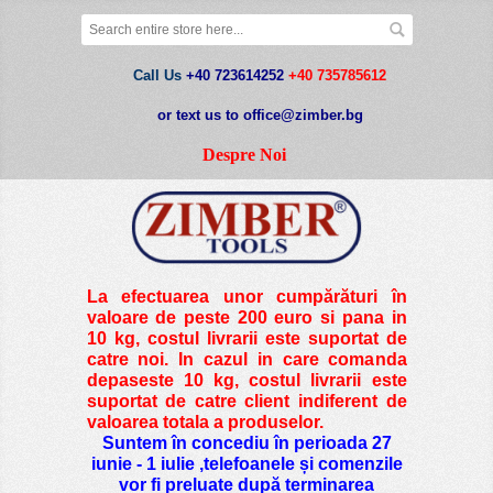
Call Us
+40 723614252
+40 735785612
or text us to office@zimber.bg
Despre Noi
La efectuarea unor cumpărături în
valoare de peste
200 euro si pana in
10 kg
, costul livrarii este suportat de
catre noi. In cazul in care comanda
depaseste 10 kg, costul livrarii este
suportat de catre client indiferent de
valoarea totala a produselor.
Suntem în concediu în perioada 27
iunie - 1 iulie ,telefoanele și comenzile
vor fi preluate după terminarea