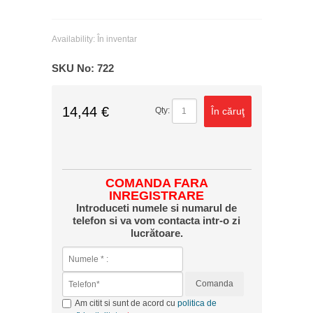
Availability:
În inventar
SKU No:
722
14,44 €
În căruţ
Qty:
COMANDA FARA
INREGISTRARE
Introduceti numele si numarul de
telefon si va vom contacta intr-o zi
lucrătoare.
Comanda
Am citit si sunt de acord cu
politica de