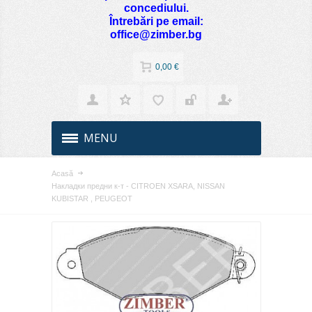
concediului.
Întrebări pe email:
office@zimber.bg
0,00 €
MENU
Acasă
Накладки предни к-т - CITROEN XSARA, NISSAN
KUBISTAR , PEUGEOT