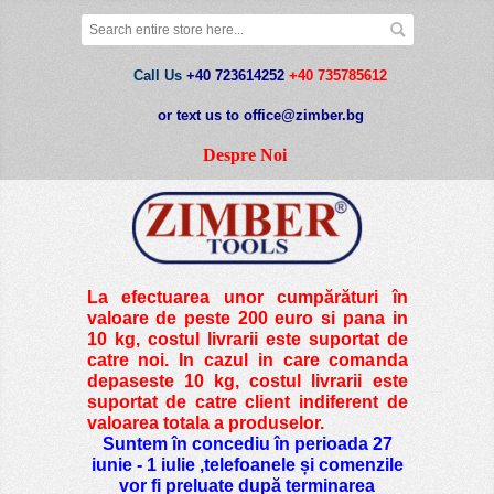
Call Us
+40 723614252
+40 735785612
or text us to office@zimber.bg
Despre Noi
La efectuarea unor cumpărături în
valoare de peste
200 euro si pana in
10 kg
, costul livrarii este suportat de
catre noi. In cazul in care comanda
depaseste 10 kg, costul livrarii este
suportat de catre client indiferent de
valoarea totala a produselor.
Suntem în concediu în perioada 27
iunie - 1 iulie ,telefoanele și comenzile
vor fi preluate după terminarea