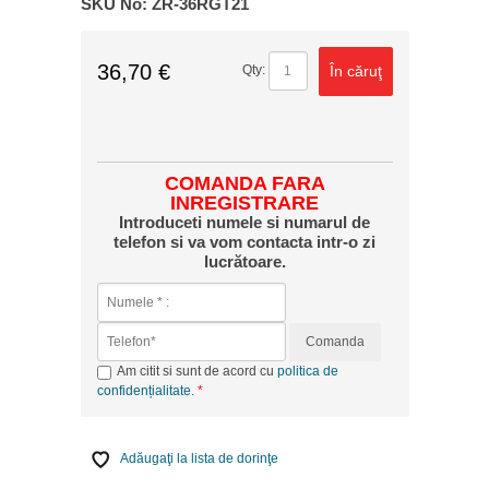
SKU No:
ZR-36RGT21
36,70 €
În căruţ
Qty:
COMANDA FARA
INREGISTRARE
Introduceti numele si numarul de
telefon si va vom contacta intr-o zi
lucrătoare.
Comanda
Am citit si sunt de acord cu
politica de
confidențialitate
.
Adăugaţi la lista de dorinţe