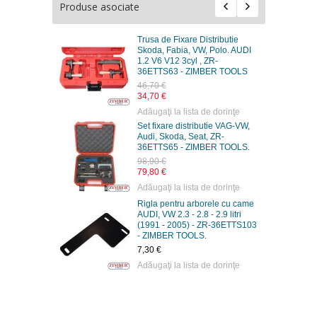
Produse asociate
Trusa de Fixare Distributie
Skoda, Fabia, VW, Polo. AUDI
1.2 V6 V12 3cyl , ZR-
36ETTS63 - ZIMBER TOOLS
46,70 €
34,70 €
Adăugaţi la lista de dorinţe
Set fixare distributie VAG-VW,
Audi, Skoda, Seat, ZR-
36ETTS65 - ZIMBER TOOLS.
98,90 €
79,80 €
Adăugaţi la lista de dorinţe
Rigla pentru arborele cu came
AUDI, VW 2.3 - 2.8 - 2.9 litri
(1991 - 2005) - ZR-36ETTS103
- ZIMBER TOOLS.
7,30 €
Adăugaţi la lista de dorinţe