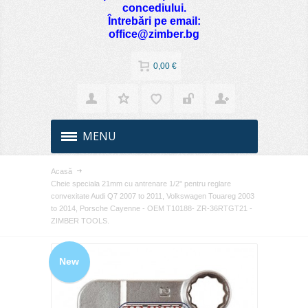
concediului.
Întrebări pe email:
office@zimber.bg
0,00 €
MENU
Acasă
Cheie speciala 21mm cu antrenare 1/2'' pentru reglare
convexitate Audi Q7 2007 to 2011, Volkswagen Touareg 2003
to 2014, Porsche Cayenne - OEM T10188- ZR-36RTGT21 -
ZIMBER TOOLS.
New