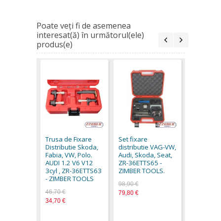
Poate veţi fi de asemenea
interesat(ă) în următorul(ele)
produs(e)
Rigla pen
arborele 
AUDI, VW 2
Trusa de Fixare
Set fixare
2.9 litri (
Distributie Skoda,
distributie VAG-VW,
2005) - ZR
Fabia, VW, Polo.
Audi, Skoda, Seat,
36ETTS10
AUDI 1.2 V6 V12
ZR-36ETTS65 -
ZIMBER T
3cyl , ZR-36ETTS63
ZIMBER TOOLS.
7,30 €
- ZIMBER TOOLS
98,90 €
46,70 €
79,80 €
34,70 €