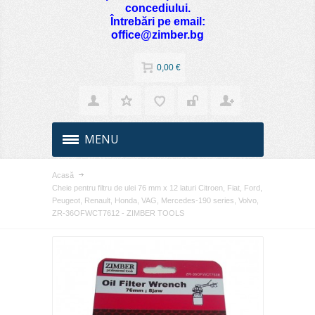
concediului.
Întrebări pe email:
office@zimber.bg
0,00 €
MENU
Acasă
Cheie pentru filtru de ulei 76 mm x 12 laturi Citroen, Fiat, Ford,
Peugeot, Renault, Honda, VAG, Mercedes-190 series, Volvo,
ZR-36OFWCT7612 - ZIMBER TOOLS