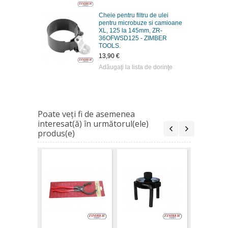
Cheie pentru filtru de ulei
pentru microbuze si camioane
XL, 125 la 145mm, ZR-
36OFWSD125 - ZIMBER
TOOLS.
13,90 €
Adăugaţi la lista de dorinţe
Poate veţi fi de asemenea
interesat(ă) în următorul(ele)
produs(e)
Cheie pent
de ulei p
microbuze