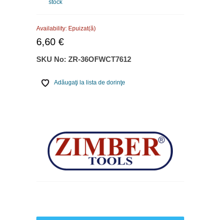
stock
Availability:
Epuizat(ă)
6,60 €
SKU No:
ZR-36OFWCT7612
Adăugaţi la lista de dorinţe