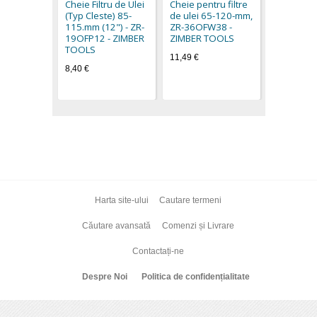
Cheie Filtru de Ulei
Cheie pentru filtre
camioane 
(Typ Cleste) 85-
de ulei 65-120-mm,
la 145mm,
115.mm (12") - ZR-
ZR-36OFW38 -
36OFWSD
19OFP12 - ZIMBER
ZIMBER TOOLS
ZIMBER T
TOOLS
11,49 €
13,90 €
8,40 €
Harta site-ului
Cautare termeni
Căutare avansată
Comenzi și Livrare
Contactați-ne
Despre Noi
Politica de confidențialitate