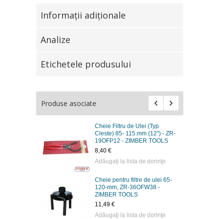
Informaţii adiţionale
Analize
Etichetele produsului
Produse asociate
Cheie Filtru de Ulei (Typ
Cleste) 85- 115.mm (12") - ZR-
19OFP12 - ZIMBER TOOLS
8,40 €
Adăugaţi la lista de dorinţe
Cheie pentru filtre de ulei 65-
120-mm, ZR-36OFW38 -
ZIMBER TOOLS
11,49 €
Adăugaţi la lista de dorinţe