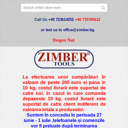
Call Us
+40 723614252
+40 735785612
or text us to office@zimber.bg
Despre Noi
La efectuarea unor cumpărături în
valoare de peste
200 euro si pana in
10 kg
, costul livrarii este suportat de
catre noi. In cazul in care comanda
depaseste 10 kg, costul livrarii este
suportat de catre client indiferent de
valoarea totala a produselor.
Suntem în concediu în perioada 27
iunie - 1 iulie ,telefoanele și comenzile
vor fi preluate după terminarea