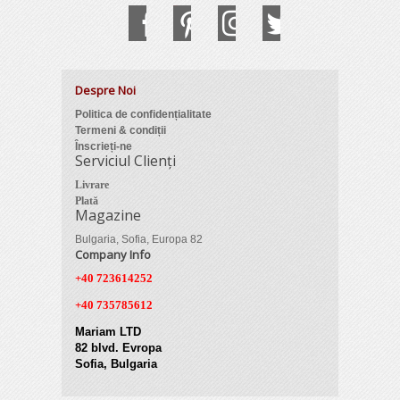
Despre Noi
Politica de confidențialitate
Termeni & condiții
Înscrieți-ne
Serviciul Clienți
Livrare
Plată
Magazine
Bulgaria, Sofia, Europa 82
Company Info
+40 723614252
+40 735785612
Mariam LTD
82 blvd. Evropa
Sofia, Bulgaria