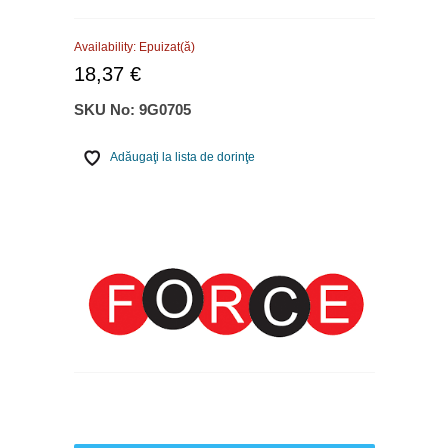
Availability:
Epuizat(ă)
18,37 €
SKU No:
9G0705
Adăugaţi la lista de dorinţe