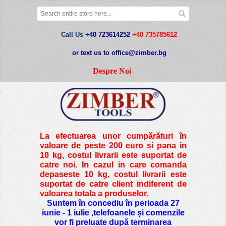
Call Us
+40 723614252
+40 735785612
or text us to office@zimber.bg
Despre Noi
La efectuarea unor cumpărături în
valoare de peste
200 euro si pana in
10 kg
, costul livrarii este suportat de
catre noi. In cazul in care comanda
depaseste 10 kg, costul livrarii este
suportat de catre client indiferent de
valoarea totala a produselor.
Suntem în concediu în perioada 27
iunie - 1 iulie ,telefoanele și comenzile
vor fi preluate după terminarea