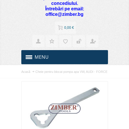
concediului.
Întrebări pe email:
office@zimber.bg
0,00 €
MENU
Acasă
Cheie pentru blocat pompa apa VW, AUDI - FORCE