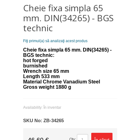
Cheie fixa simpla 65
mm. DIN(34265) - BGS
technic
Fiţi primul(a) să analizaţi acest produs
Cheie fixa simpla 65 mm. DIN(34265) -
BGS technic:
hot forged
burnished
Wrench size 65 mm
Length 533 mm
Material Chrome Vanadium Steel
Gross weight 1880 g
Availability:
În inventar
SKU No:
ZB-34265
46,60 €
În căruţ
Qty: