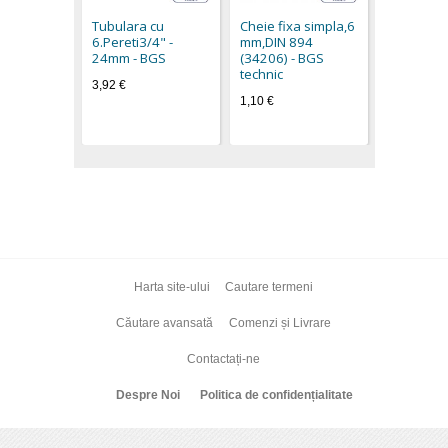
(34210) -
Tubulara cu
Cheie fixa simpla,6
technic
6.Pereti3/4" -
mm,DIN 894
0,90 €
24mm - BGS
(34206) - BGS
technic
3,92 €
1,10 €
Harta site-ului
Cautare termeni
Căutare avansată
Comenzi și Livrare
Contactați-ne
Despre Noi
Politica de confidențialitate