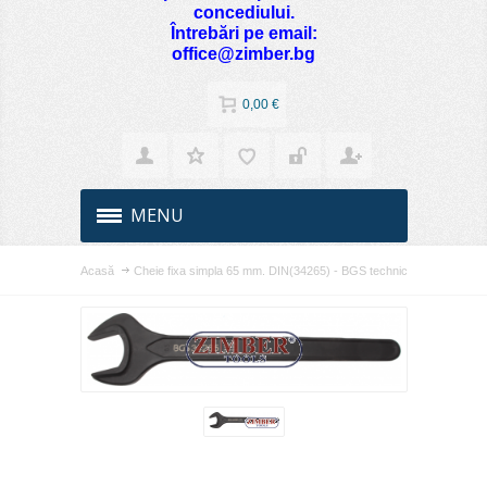
concediului.
Întrebări pe email:
office@zimber.bg
0,00 €
MENU
Acasă
Cheie fixa simpla 65 mm. DIN(34265) - BGS technic