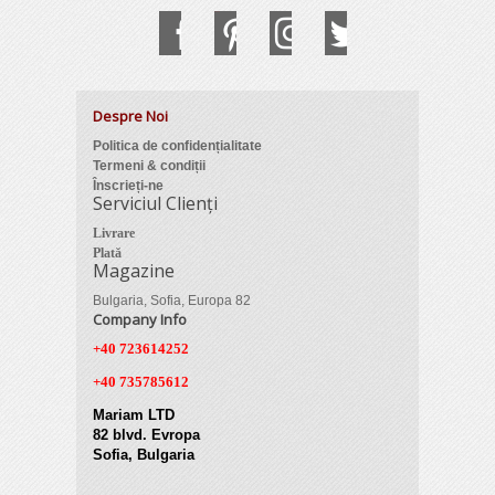
Despre Noi
Politica de confidențialitate
Termeni & condiții
Înscrieți-ne
Serviciul Clienți
Livrare
Plată
Magazine
Bulgaria, Sofia, Europa 82
Company Info
+40 723614252
+40 735785612
Mariam LTD
82 blvd. Evropa
Sofia, Bulgaria