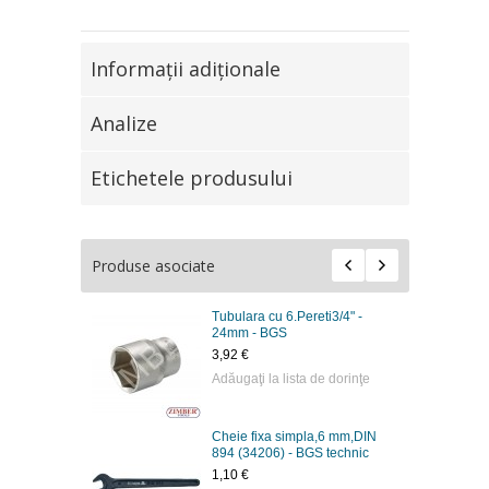
Informaţii adiţionale
Analize
Etichetele produsului
Produse asociate
Tubulara cu 6.Pereti3/4" -
24mm - BGS
3,92 €
Adăugaţi la lista de dorinţe
Cheie fixa simpla,6 mm,DIN
894 (34206) - BGS technic
1,10 €