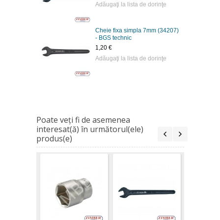
Adăugaţi la lista de dorinţe
Cheie fixa simpla 7mm (34207)
- BGS technic
1,20 €
Adăugaţi la lista de dorinţe
Poate veţi fi de asemenea
interesat(ă) în următorul(ele)
produs(e)
Cheie fix
10 mm, D