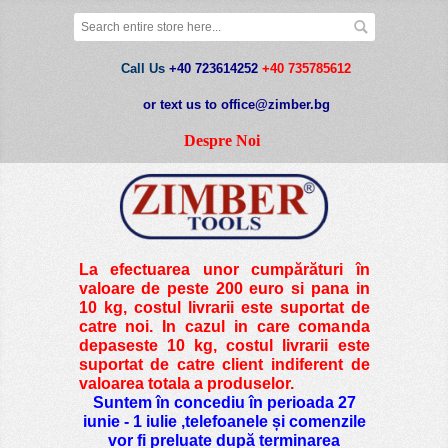
Call Us
+40 723614252
+40 735785612
or text us to office@zimber.bg
Despre Noi
La efectuarea unor cumpărături în
valoare de peste
200 euro si pana in
10 kg
, costul livrarii este suportat de
catre noi. In cazul in care comanda
depaseste 10 kg, costul livrarii este
suportat de catre client indiferent de
valoarea totala a produselor.
Suntem în concediu în perioada 27
iunie - 1 iulie ,telefoanele și comenzile
vor fi preluate după terminarea