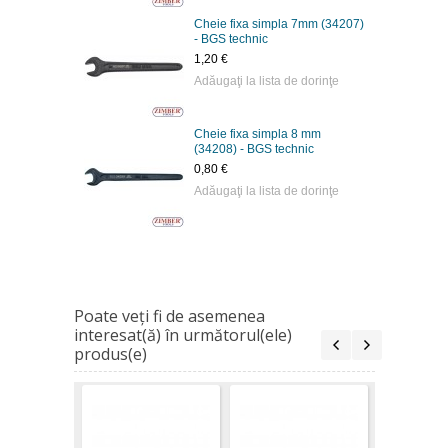
Cheie fixa simpla 7mm (34207)
- BGS technic
1,20 €
Adăugaţi la lista de dorinţe
Cheie fixa simpla 8 mm
(34208) - BGS technic
0,80 €
Adăugaţi la lista de dorinţe
Poate veţi fi de asemenea
interesat(ă) în următorul(ele)
produs(e)