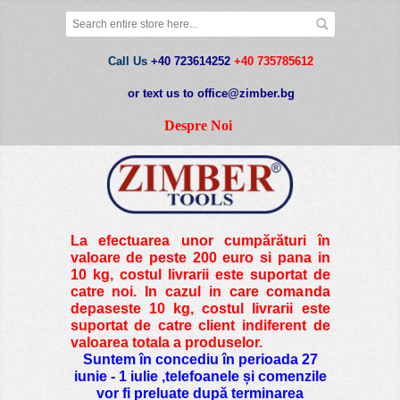
Call Us
+40 723614252
+40 735785612
or text us to office@zimber.bg
Despre Noi
La efectuarea unor cumpărături în
valoare de peste
200 euro si pana in
10 kg
, costul livrarii este suportat de
catre noi. In cazul in care comanda
depaseste 10 kg, costul livrarii este
suportat de catre client indiferent de
valoarea totala a produselor.
Suntem în concediu în perioada 27
iunie - 1 iulie ,telefoanele și comenzile
vor fi preluate după terminarea