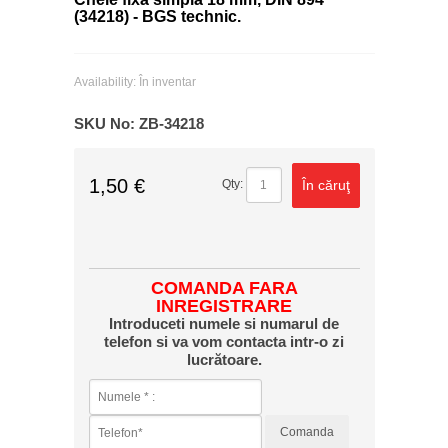
(34218) - BGS technic.
Availability:
În inventar
SKU No:
ZB-34218
1,50 €
În căruţ
Qty:
COMANDA FARA
INREGISTRARE
Introduceti numele si numarul de
telefon si va vom contacta intr-o zi
lucrătoare.
Comanda