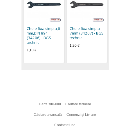
Cheie fix
mm (3420
technic
Cheie fixa simpla,6
Cheie fixa simpla
0,80 €
mm,DIN 894
7mm (34207) - BGS
(34206) - BGS
technic
technic
1,20 €
1,10 €
Harta site-ului
Cautare termeni
Căutare avansată
Comenzi și Livrare
Contactați-ne