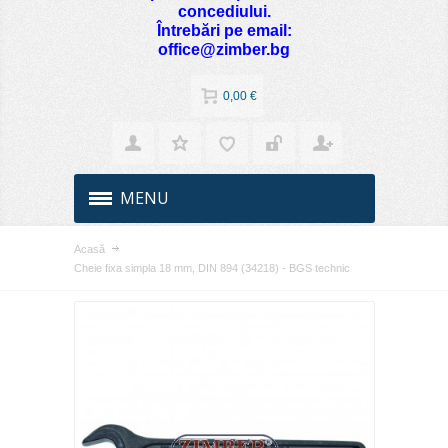
concediului.
Întrebări pe email:
office@zimber.bg
0,00 €
MENU
Acasă
Cheie fixa simpla 18 mm, DIN 894 (34218) - BGS technic