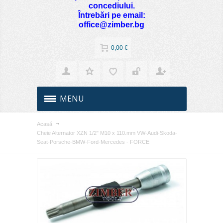
concediului.
Întrebări pe email:
office@zimber.bg
0,00 €
MENU
Acasă
Cheie Alternator XZN 1/2" M10 x 110.mm VW-Audi-Skoda-
Seat-Porsche-BMW-Ford-Mercedes - FORCE