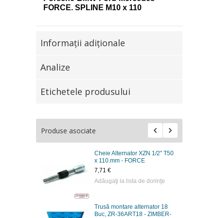
FORCE.
SPLINE М10 х 110
Informaţii adiţionale
Analize
Etichetele produsului
Produse asociate
Cheie Alternator XZN 1/2" T50
x 110.mm - FORCE
7,71 €
Adăugaţi la lista de dorinţe
Trusă montare alternator 18
Buc, ZR-36ART18 - ZIMBER-