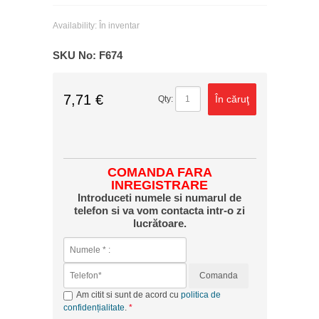
Availability:
În inventar
SKU No:
F674
7,71 €
În căruţ
Qty:
COMANDA FARA
INREGISTRARE
Introduceti numele si numarul de
telefon si va vom contacta intr-o zi
lucrătoare.
Comanda
Am citit si sunt de acord cu
politica de
confidențialitate
.