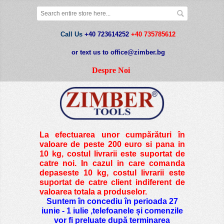
Call Us
+40 723614252
+40 735785612
or text us to office@zimber.bg
Despre Noi
La efectuarea unor cumpărături în
valoare de peste
200 euro si pana in
10 kg
, costul livrarii este suportat de
catre noi. In cazul in care comanda
depaseste 10 kg, costul livrarii este
suportat de catre client indiferent de
valoarea totala a produselor.
Suntem în concediu în perioada 27
iunie - 1 iulie ,telefoanele și comenzile
vor fi preluate după terminarea