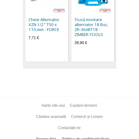
Trusă mo
alternato
AUDI, SEA
Cheie Alternator
Trusă montare
MERCEDES
XZN 1/2" T50 x
alternator 18 Buc,
RENAULT,
110.mm - FORCE
ZR-36ART18 -
FORD, FIAT
ZIMBER-TOOLS
ZR-36VBB
7,71 €
ZIMBER 
39,90 €
49,20 €
Harta site-ului
Cautare termeni
Căutare avansată
Comenzi și Livrare
Contactați-ne