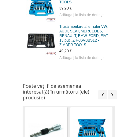
TOOLS
39,90 €
Adăugaţi la lista de dorinţe
Trusă montare alternator VW,
AUDI, SEAT, MERCEDES,
RENAULT, BMW, FORD, FIAT -
13.buc, ZR-36VBBS12 -
ZIMBER TOOLS
49,20 €
Adăugaţi la lista de dorinţe
Poate veţi fi de asemenea
interesat(ă) în următorul(ele)
produs(e)