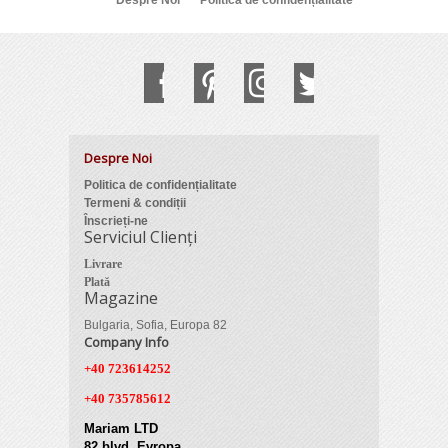
Despre Noi
Politica de confidențialitate
Despre Noi
Politica de confidențialitate
Termeni & condiții
Înscrieți-ne
Serviciul Clienți
Livrare
Plată
Magazine
Bulgaria, Sofia, Europa 82
Company Info
+40 723614252
+40 735785612
Mariam LTD
82 blvd. Evropa