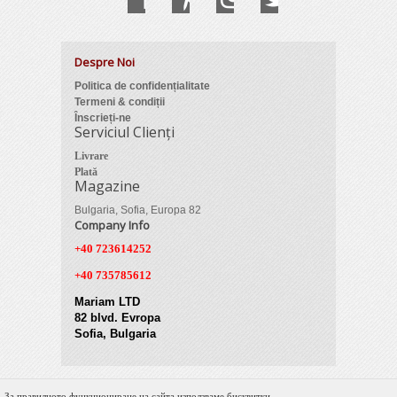
Despre Noi
Politica de confidențialitate
Termeni & condiții
Înscrieți-ne
Serviciul Clienți
Livrare
Plată
Magazine
Bulgaria, Sofia, Europa 82
Company Info
+40 723614252
+40 735785612
Mariam LTD
82 blvd. Evropa
Sofia, Bulgaria
За правилното функциониране на сайта използваме бисквитки.