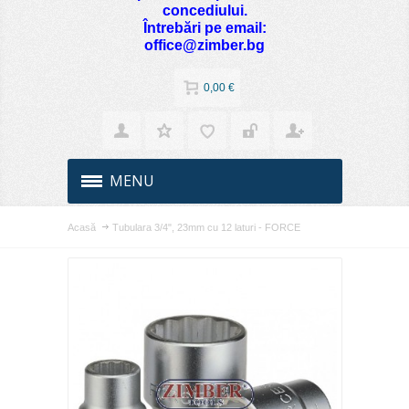
concediului.
Întrebări pe email:
office@zimber.bg
0,00 €
MENU
Acasă
Tubulara 3/4", 23mm cu 12 laturi - FORCE