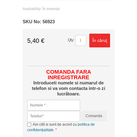
Availability:
În inventar
SKU No:
56923
5,40 €
În căruţ
Qty:
COMANDA FARA
INREGISTRARE
Introduceti numele si numarul de
telefon si va vom contacta intr-o zi
lucrătoare.
Comanda
Am citit si sunt de acord cu
politica de
confidențialitate
.