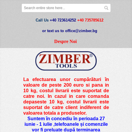
Call Us
+40 723614252
+40 735785612
or text us to office@zimber.bg
Despre Noi
La efectuarea unor cumpărături în
valoare de peste
200 euro si pana in
10 kg
, costul livrarii este suportat de
catre noi. In cazul in care comanda
depaseste 10 kg, costul livrarii este
suportat de catre client indiferent de
valoarea totala a produselor.
Suntem în concediu în perioada 27
iunie - 1 iulie ,telefoanele și comenzile
vor fi preluate după terminarea