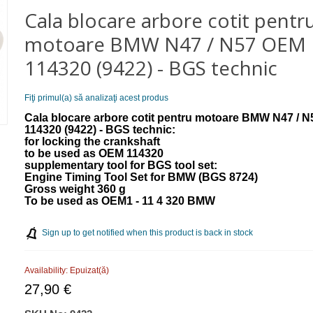
Cala blocare arbore cotit pentr
motoare BMW N47 / N57 OEM
114320 (9422) - BGS technic
Fiţi primul(a) să analizaţi acest produs
Cala blocare arbore cotit pentru motoare BMW N47 / 
114320 (9422) - BGS technic:
for locking the crankshaft
to be used as OEM 114320
supplementary tool for BGS tool set:
Engine Timing Tool Set for BMW (BGS 8724)
Gross weight 360 g
To be used as OEM1 - 11 4 320 BMW
Sign up to get notified when this product is back in stock
Availability:
Epuizat(ă)
27,90 €