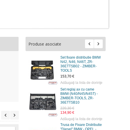
Produse asociate
Set fixare distributie BMW
N42, N46, N46T, ZR-
36ETTSB02 - ZIMBER-
TOOLS
153,70 €
Adăugaţi la lista de dorinţe
Set reglaj ax cu came
BMW (N40/N45/N45T) -
ZIMBER-TOOLS, ZR-
36ETTSB10
220,30 €
134,90 €
Adăugaţi la lista de dorinţe
Trusa de Fixare Distributie
"Diesel" BMW - OPEL -