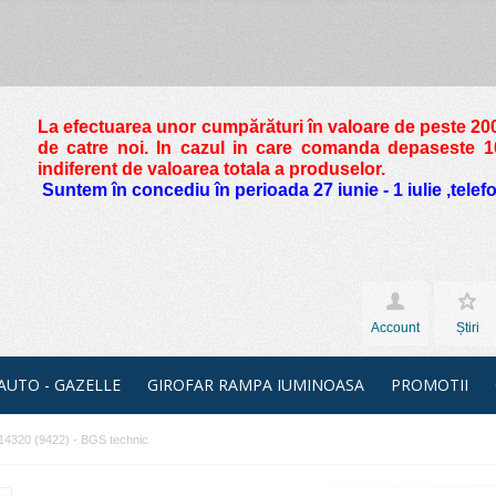
La efectuarea unor cumpărături în valoare de peste
200
de catre noi. In cazul in care comanda depaseste 10 
indiferent de valoarea totala a produselor.
Suntem în concediu în perioada 27 iunie - 1 iulie ,tele
Account
Știri
 AUTO - GAZELLE
GIROFAR RAMPA IUMINOASA
PROMOTII
14320 (9422) - BGS technic