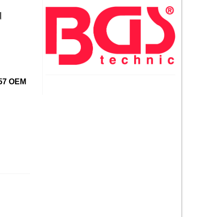
u
N57 OEM