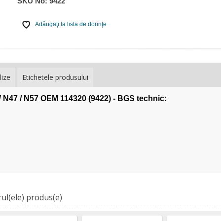
SKU No:
9422
Adăugaţi la lista de dorinţe
lize
Etichetele produsului
 N47 / N57 OEM 114320 (9422) - BGS technic:
ul(ele) produs(e)