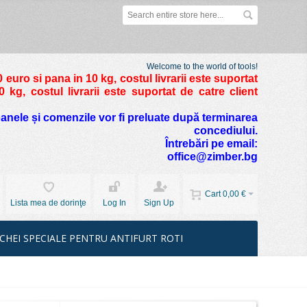
Welcome to the world of tools!
 euro si pana in 10 kg
, costul livrarii este suportat
kg, costul livrarii este suportat de catre client
foanele și comenzile vor fi preluate după terminarea
concediului.
Întrebări pe email:
office@zimber.bg
Cart
0,00 €
Lista mea de dorinţe
Log In
Sign Up
CHEI SPECIALE PENTRU ANTIFURT ROTI