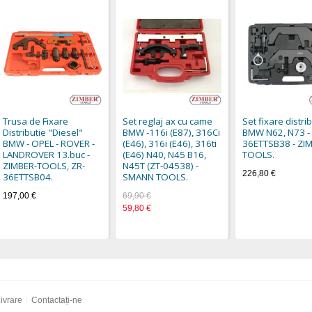
Trusa de Fixare
Set reglaj ax cu came
Set fixare distri
Distributie "Diesel"
BMW -116i (E87), 316Ci
BMW N62, N73 - 
BMW - OPEL - ROVER -
(E46), 316i (E46), 316ti
36ETTSB38 - ZI
LANDROVER 13.buc -
(E46) N40, N45 B16,
TOOLS.
ZIMBER-TOOLS, ZR-
N45T (ZT-04538) -
226,80 €
36ETTSB04.
SMANN TOOLS.
197,00 €
69,90 €
59,80 €
ivrare
Contactați-ne