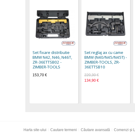
Set fixare distributie
Set reglaj ax cu came
BMW N42, N46, N46T,
BMW (N40/N45/N45T) -
ZR-36ETTSB02 -
ZIMBER-TOOLS, ZR-
ZIMBER-TOOLS
36ETTSB10
153,70 €
220,30 €
134,90 €
Harta site-ului
Cautare termeni
Căutare avansată
Comenzi și L