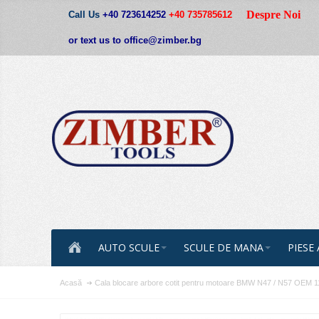
Despre Noi
Call Us
+40 723614252
+40 735785612
or text us to office@zimber.bg
AUTO SCULE
SCULE DE MANA
PIESE
Acasă
Cala blocare arbore cotit pentru motoare BMW N47 / N57 OEM 1