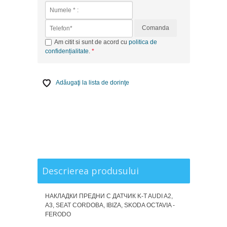
Comanda
Am citit si sunt de acord cu
politica de
confidențialitate
.
Adăugaţi la lista de dorinţe
Descrierea produsului
НАКЛАДКИ ПРЕДНИ С ДАТЧИК K-T AUDI A2,
A3, SEAT CORDOBA, IBIZA, SKODA OCTAVIA -
FERODO