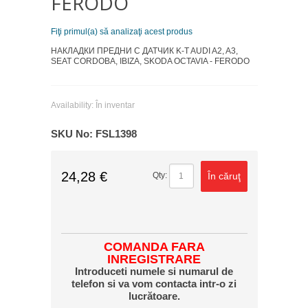
FERODO
Fiţi primul(a) să analizaţi acest produs
НАКЛАДКИ ПРЕДНИ С ДАТЧИК K-T AUDI A2, A3,
SEAT CORDOBA, IBIZA, SKODA OCTAVIA - FERODO
Availability:
În inventar
SKU No:
FSL1398
24,28 €
În căruţ
Qty:
COMANDA FARA
INREGISTRARE
Introduceti numele si numarul de
telefon si va vom contacta intr-o zi
lucrătoare.