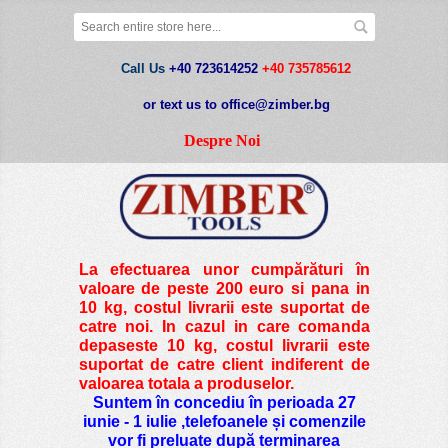
Call Us
+40 723614252
+40 735785612
or text us to office@zimber.bg
Despre Noi
La efectuarea unor cumpărături în
valoare de peste
200 euro si pana in
10 kg
, costul livrarii este suportat de
catre noi. In cazul in care comanda
depaseste 10 kg, costul livrarii este
suportat de catre client indiferent de
valoarea totala a produselor.
Suntem în concediu în perioada 27
iunie - 1 iulie ,telefoanele și comenzile
vor fi preluate după terminarea