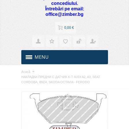
concediului.
Întrebări pe email:
office@zimber.bg
0,00 €
MENU
Acasă
НАКЛАДКИ ПРЕДНИ С ДАТЧИК K-T AUDI A2, A3, SEAT
CORDOBA, IBIZA, SKODA OCTAVIA - FERODO