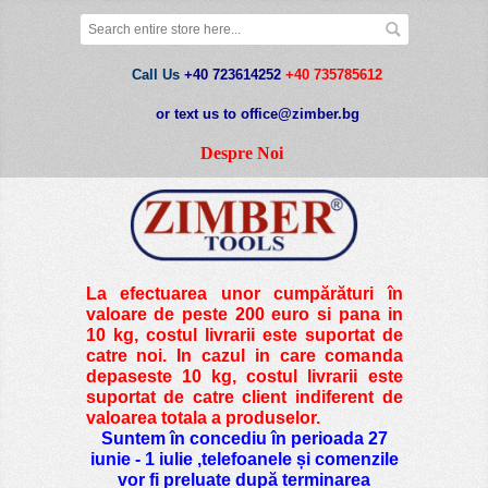
Call Us
+40 723614252
+40 735785612
or text us to office@zimber.bg
Despre Noi
La efectuarea unor cumpărături în
valoare de peste
200 euro si pana in
10 kg
, costul livrarii este suportat de
catre noi. In cazul in care comanda
depaseste 10 kg, costul livrarii este
suportat de catre client indiferent de
valoarea totala a produselor.
Suntem în concediu în perioada 27
iunie - 1 iulie ,telefoanele și comenzile
vor fi preluate după terminarea