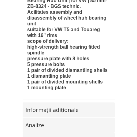
Bearing Hub Unit | for VW | 85 mm-
ZB-8324 - BGS technic.
Аcilitates assembly and
disassembly of wheel hub bearing
unit
suitable for VW T5 and Touareg
with 16" rims
scope of delivery:
high-strength ball bearing fitted
spindle
pressure plate with 8 holes
5 pressure bolts
1 pair of divided dismantling shells
1 dismantling plate
1 pair of divided mounting shells
1 mounting plate
Informaţii adiţionale
Analize