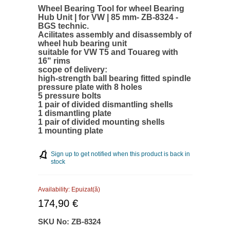
Wheel Bearing Tool for wheel Bearing
Hub Unit | for VW | 85 mm- ZB-8324 -
BGS technic.
Аcilitates assembly and disassembly of
wheel hub bearing unit
suitable for VW T5 and Touareg with
16" rims
scope of delivery:
high-strength ball bearing fitted spindle
pressure plate with 8 holes
5 pressure bolts
1 pair of divided dismantling shells
1 dismantling plate
1 pair of divided mounting shells
1 mounting plate
Sign up to get notified when this product is back in
stock
Availability:
Epuizat(ă)
174,90 €
SKU No:
ZB-8324