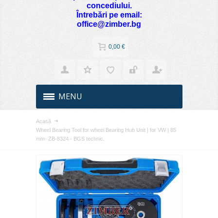
concediului.
Întrebări pe email:
office@zimber.bg
0,00 €
MENU
Acasă
Wheel Bearing Tool for wheel Bearing Hub Unit | for VW | 85
mm- ZB-8324 - BGS technic.