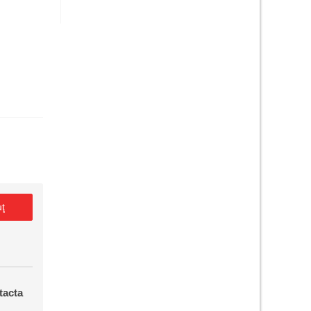
uţ
tacta