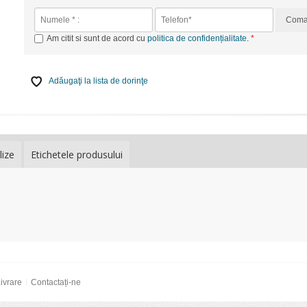
Com
Am citit si sunt de acord cu
politica de confidențialitate
.
Adăugaţi la lista de dorinţe
lize
Etichetele produsului
ivrare
Contactați-ne