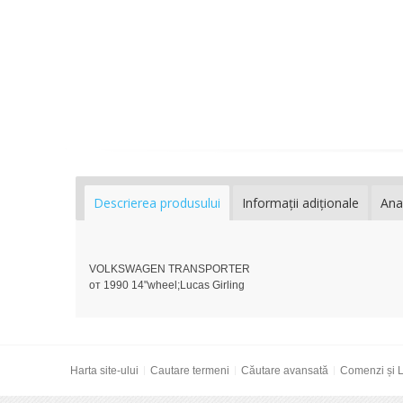
Descrierea produsului
Informaţii adiţionale
Ana
VOLKSWAGEN TRANSPORTER
от 1990 14"wheel;Lucas Girling
Harta site-ului
Cautare termeni
Căutare avansată
Comenzi și L