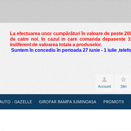
La efectuarea unor cumpărături în valoare de peste
200
de catre noi. In cazul in care comanda depaseste 10 
indiferent de valoarea totala a produselor.
Suntem în concediu în perioada 27 iunie - 1 iulie ,tele
Account
Știri
 AUTO - GAZELLE
GIROFAR RAMPA IUMINOASA
PROMOTII