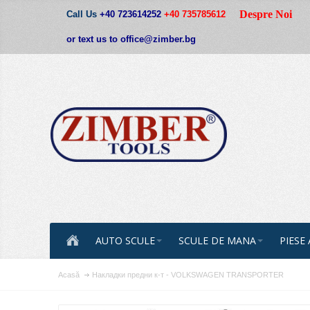
Despre Noi
Call Us
+40 723614252
+40 735785612
or text us to office@zimber.bg
AUTO SCULE
SCULE DE MANA
PIESE
Acasă
Накладки предни к-т - VOLKSWAGEN TRANSPORTER