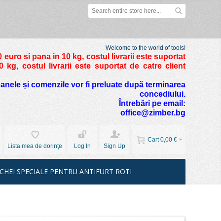
Welcome to the world of tools!
 euro si pana in 10 kg
, costul livrarii este suportat
kg, costul livrarii este suportat de catre client
foanele și comenzile vor fi preluate după terminarea
concediului.
Întrebări pe email:
office@zimber.bg
Cart
0,00 €
Lista mea de dorinţe
Log In
Sign Up
CHEI SPECIALE PENTRU ANTIFURT ROTI