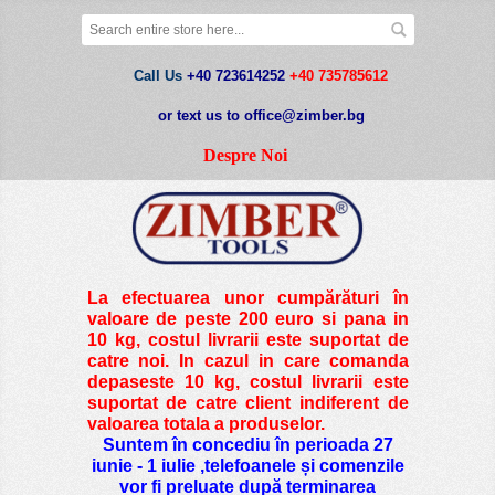
Call Us
+40 723614252
+40 735785612
or text us to office@zimber.bg
Despre Noi
La efectuarea unor cumpărături în
valoare de peste
200 euro si pana in
10 kg
, costul livrarii este suportat de
catre noi. In cazul in care comanda
depaseste 10 kg, costul livrarii este
suportat de catre client indiferent de
valoarea totala a produselor.
Suntem în concediu în perioada 27
iunie - 1 iulie ,telefoanele și comenzile
vor fi preluate după terminarea