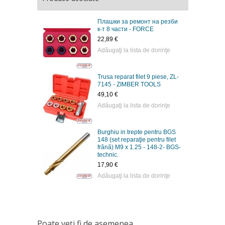
Плашки за ремонт на резби
к-т 8 части - FORCE
22,89 €
Adăugaţi la lista de dorinţe
Trusa reparat filet 9 piese, ZL-
7145 - ZIMBER TOOLS
49,10 €
Adăugaţi la lista de dorinţe
Burghiu in trepte pentru BGS
148 (set reparaţie pentru filet
frână) M9 x 1.25 - 148-2- BGS-
technic.
17,90 €
Adăugaţi la lista de dorinţe
Poate veţi fi de asemenea