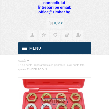
concediului.
Întrebări pe email:
office@zimber.bg
0,00 €
MENU
Acasă
Trusa pentru reparat filetele la planetare , axul punte fata,
spate - ZIMBER TOOLS.