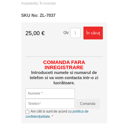
Availability:
În inventar
SKU No:
ZL-7037
25,00 €
În căruţ
Qty:
COMANDA FARA
INREGISTRARE
Introduceti numele si numarul de
telefon si va vom contacta intr-o zi
lucrătoare.
Comanda
Am citit si sunt de acord cu
politica de
confidențialitate
.