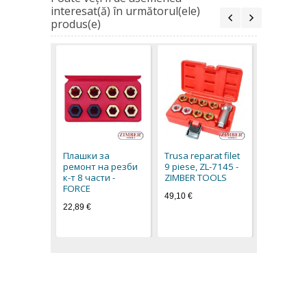
interesat(ă) în următorul(ele)
produs(e)
Burghiu in
pentru B
(set repar
Плашки за
Trusa reparat filet
pentru fil
ремонт на резби
9 piese, ZL-7145 -
M9 x 1.25
к-т 8 части -
ZIMBER TOOLS
BGS-techn
FORCE
49,10 €
17,90 €
22,89 €