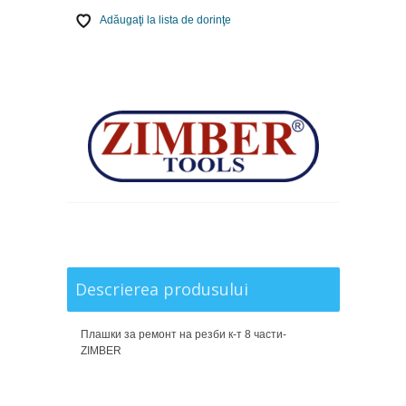
Adăugaţi la lista de dorinţe
Descrierea produsului
Плашки за ремонт на резби к-т 8 части-
ZIMBER