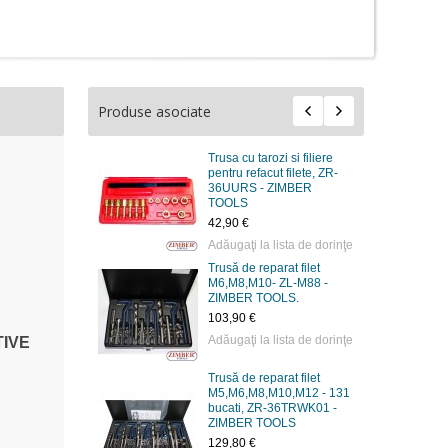
Produse asociate
Trusa cu tarozi si filiere
Trusă de reparat filet
pentru refacut filete, ZR-
metric și UNF - UNC- 43
36UURS - ZIMBER
Buc, ZR-36UUMRK43 -
TOOLS
ZIMBER TOOLS
42,90 €
74,80 €
Adăugaţi la lista de dorinţe
Adăugaţi la lista de dorinţe
Trusă de reparat filet
Trusa reparat buson baie
M6,M8,M10- ZL-M88 -
ulei M13x1.5, ZR-
ZIMBER TOOLS.
36ODRK13 - ZIMBER
TOOLS
103,90 €
24,90 €
Adăugaţi la lista de dorinţe
TIVE
Adăugaţi la lista de dorinţe
Trusă de reparat filet
Trusa reparat buson baie
M5,M6,M8,M10,M12 - 131
ulei M15x1.5, ZR-
bucati, ZR-36TRWK01 -
36ODRK15 - ZIMBER
ZIMBER TOOLS
TOOLS.
129,80 €
18,70 €