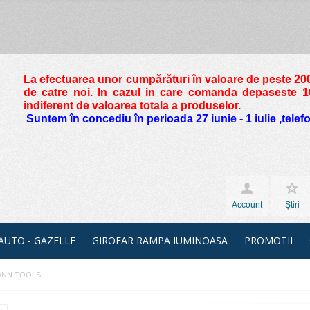
La efectuarea unor cumpărături în valoare de peste
200
de catre noi. In cazul in care comanda depaseste 10 
indiferent de valoarea totala a produselor.
Suntem în concediu în perioada 27 iunie - 1 iulie ,tele
Account
Știri
 AUTO - GAZELLE
GIROFAR RAMPA IUMINOASA
PROMOTII
SMANN TOOLS.