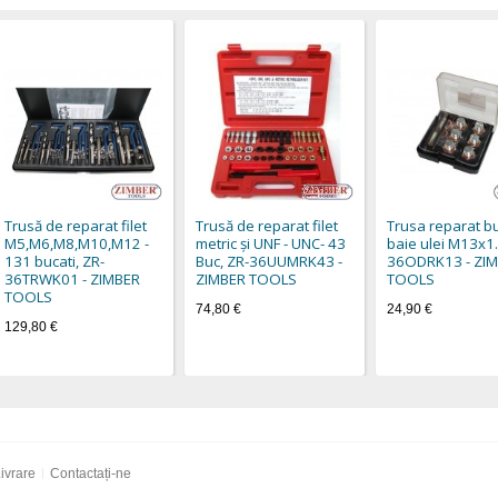
Trusă de reparat filet
Trusă de reparat filet
Trusa reparat b
M5,M6,M8,M10,M12 -
metric și UNF - UNC- 43
baie ulei M13x1.
131 bucati, ZR-
Buc, ZR-36UUMRK43 -
36ODRK13 - ZI
36TRWK01 - ZIMBER
ZIMBER TOOLS
TOOLS
TOOLS
74,80 €
24,90 €
129,80 €
ivrare
Contactați-ne