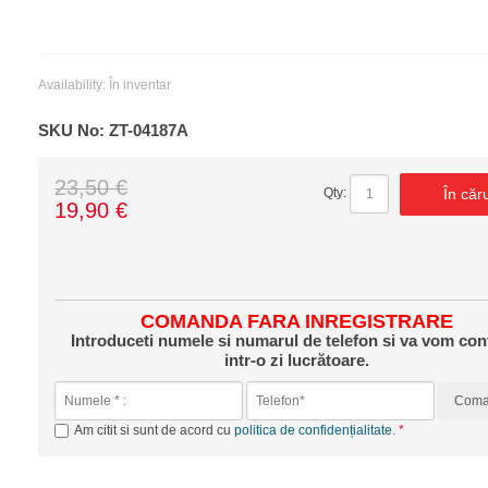
Availability:
În inventar
SKU No:
ZT-04187A
23,50 €
În căr
Qty:
19,90 €
COMANDA FARA INREGISTRARE
Introduceti numele si numarul de telefon si va vom con
intr-o zi lucrătoare.
Com
Am citit si sunt de acord cu
politica de confidențialitate
.