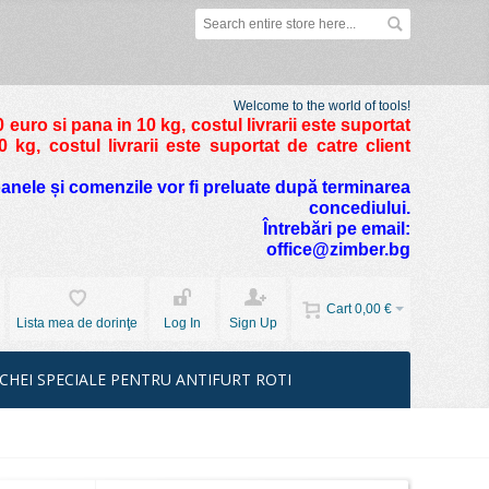
Welcome to the world of tools!
 euro si pana in 10 kg
, costul livrarii este suportat
kg, costul livrarii este suportat de catre client
foanele și comenzile vor fi preluate după terminarea
concediului.
Întrebări pe email:
office@zimber.bg
Cart
0,00 €
Lista mea de dorinţe
Log In
Sign Up
CHEI SPECIALE PENTRU ANTIFURT ROTI