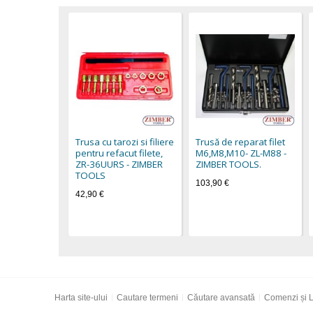
Trusa cu tarozi si filiere
Trusă de reparat filet
pentru refacut filete,
M6,M8,M10- ZL-M88 -
ZR-36UURS - ZIMBER
ZIMBER TOOLS.
TOOLS
103,90 €
42,90 €
Harta site-ului
Cautare termeni
Căutare avansată
Comenzi și L