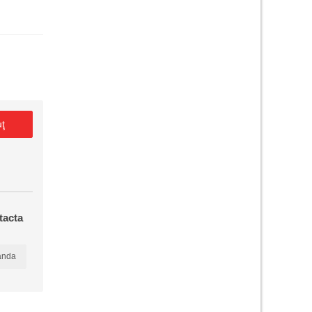
uţ
tacta
anda