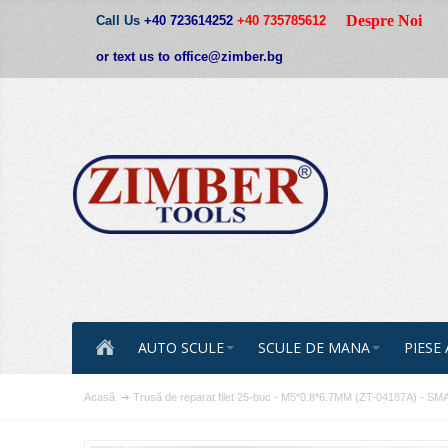
Despre Noi
Call Us
+40 723614252
+40 735785612
or text us to office@zimber.bg
AUTO SCULE
SCULE DE MANA
PIESE
Acasă
Trusă de reparat filet 25-buc - M5*0.8*6.7MM (ZT-04187A) - 