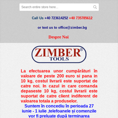
Call Us
+40 723614252
+40 735785612
or text us to office@zimber.bg
Despre Noi
La efectuarea unor cumpărături în
valoare de peste
200 euro si pana in
10 kg
, costul livrarii este suportat de
catre noi. In cazul in care comanda
depaseste 10 kg, costul livrarii este
suportat de catre client indiferent de
valoarea totala a produselor.
Suntem în concediu în perioada 27
iunie - 1 iulie ,telefoanele și comenzile
vor fi preluate după terminarea