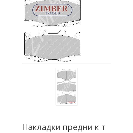
Накладки предни к-т -