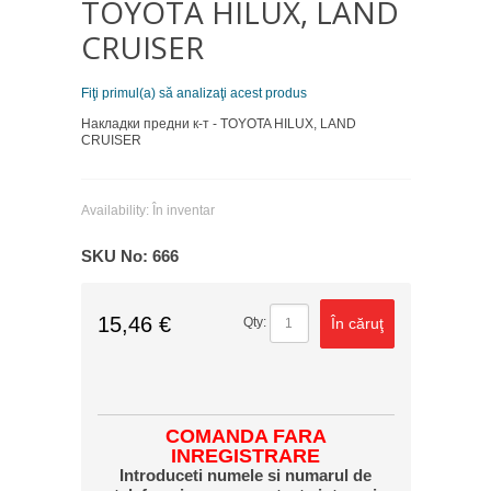
TOYOTA HILUX, LAND
CRUISER
Fiţi primul(a) să analizaţi acest produs
Накладки предни к-т - TOYOTA HILUX, LAND
CRUISER
Availability:
În inventar
SKU No:
666
15,46 €
În căruţ
Qty:
COMANDA FARA
INREGISTRARE
Introduceti numele si numarul de