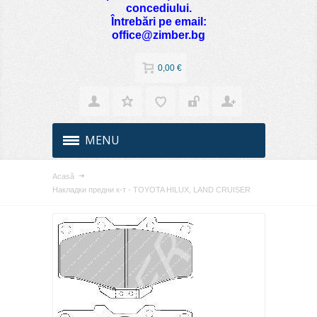
concediului.
Întrebări pe email:
office@zimber.bg
0,00 €
MENU
Acasă
Накладки предни к-т - TOYOTA HILUX, LAND CRUISER