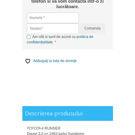
telefon si va vom contacta intr-o zi
lucrătoare.
Comanda
Am citit si sunt de acord cu
politica de
confidențialitate
.
Adăugaţi la lista de dorinţe
Descrierea produsului
TOYOTA 4 RUNNER
Diesel 3.0 от 1993 turbo;Sumitomo