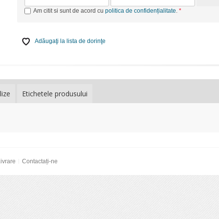
Am citit si sunt de acord cu
politica de confidențialitate
.
Adăugaţi la lista de dorinţe
lize
Etichetele produsului
ivrare
Contactați-ne