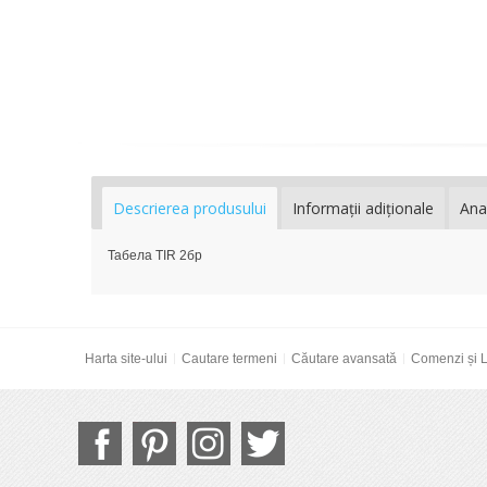
Descrierea produsului
Informaţii adiţionale
Ana
Табела TIR 2бр
Harta site-ului
Cautare termeni
Căutare avansată
Comenzi și L