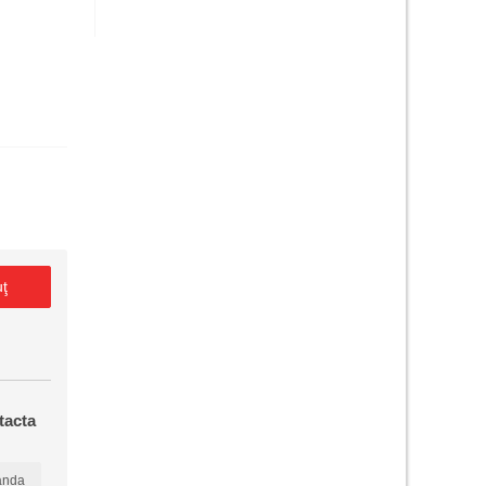
uţ
tacta
anda