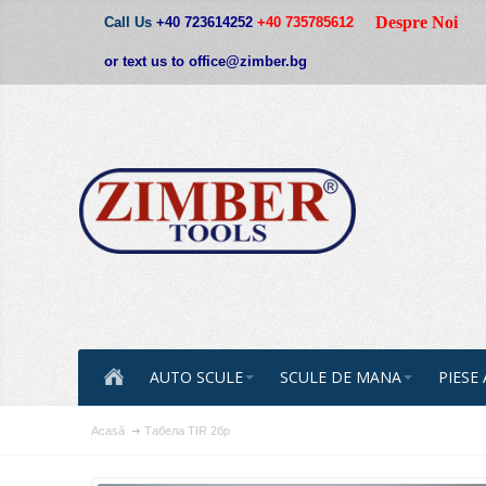
Despre Noi
Call Us
+40 723614252
+40 735785612
or text us to office@zimber.bg
AUTO SCULE
SCULE DE MANA
PIESE
Acasă
Табела TIR 2бр