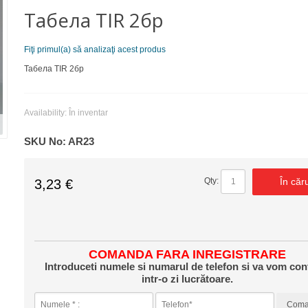
Табела TIR 2бр
Fiţi primul(a) să analizaţi acest produs
Табела TIR 2бр
Availability:
În inventar
SKU No:
AR23
În căr
Qty:
3,23 €
COMANDA FARA INREGISTRARE
Introduceti numele si numarul de telefon si va vom con
intr-o zi lucrătoare.
Com