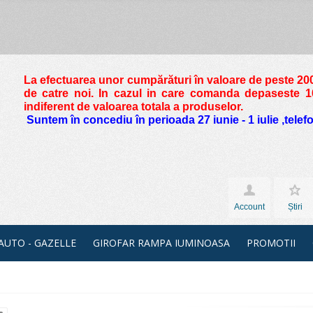
La efectuarea unor cumpărături în valoare de peste
200
de catre noi. In cazul in care comanda depaseste 10 
indiferent de valoarea totala a produselor.
Suntem în concediu în perioada 27 iunie - 1 iulie ,tele
Account
Știri
 AUTO - GAZELLE
GIROFAR RAMPA IUMINOASA
PROMOTII