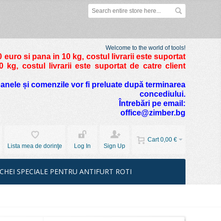
Welcome to the world of tools!
 euro si pana in 10 kg
, costul livrarii este suportat
kg, costul livrarii este suportat de catre client
foanele și comenzile vor fi preluate după terminarea
concediului.
Întrebări pe email:
office@zimber.bg
Cart
0,00 €
Lista mea de dorinţe
Log In
Sign Up
CHEI SPECIALE PENTRU ANTIFURT ROTI