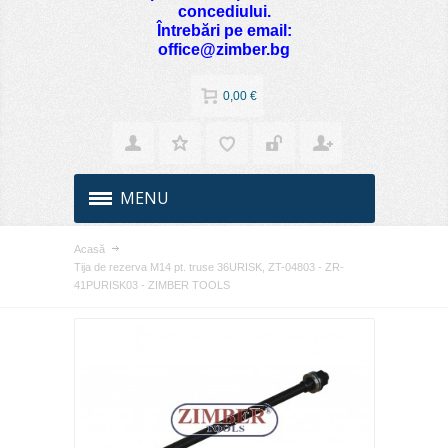
concediului.
Întrebări pe email:
office@zimber.bg
0,00 €
MENU
Acasă
Tija de rezerva M14 pt. truse 36URISK, ZT-04803 - ZR-
41PURISK03 - ZIMBER TOOLS