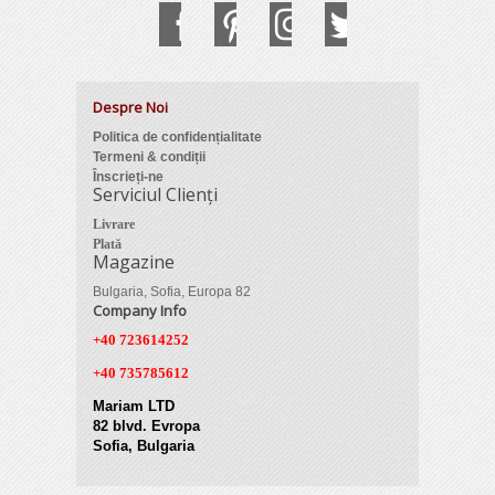
Despre Noi
Politica de confidențialitate
Termeni & condiții
Înscrieți-ne
Serviciul Clienți
Livrare
Plată
Magazine
Bulgaria, Sofia, Europa 82
Company Info
+40 723614252
+40 735785612
Mariam LTD
82 blvd. Evropa
Sofia, Bulgaria