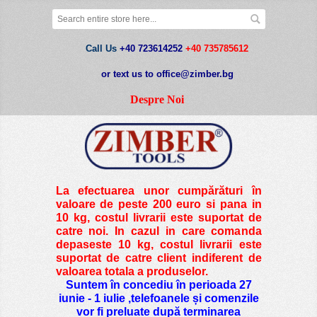
Call Us
+40 723614252
+40 735785612
or text us to office@zimber.bg
Despre Noi
La efectuarea unor cumpărături în
valoare de peste
200 euro si pana in
10 kg
, costul livrarii este suportat de
catre noi. In cazul in care comanda
depaseste 10 kg, costul livrarii este
suportat de catre client indiferent de
valoarea totala a produselor.
Suntem în concediu în perioada 27
iunie - 1 iulie ,telefoanele și comenzile
vor fi preluate după terminarea