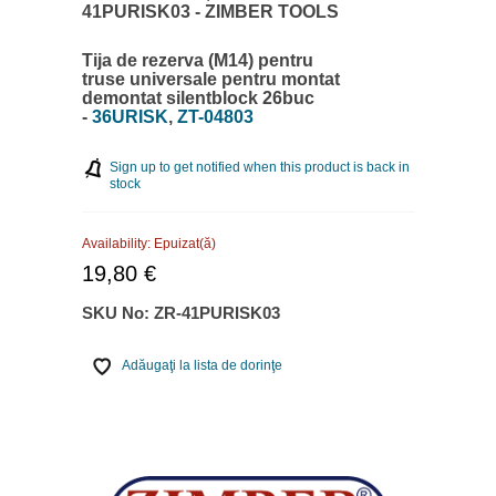
41PURISK03 - ZIMBER TOOLS
Tija de rezerva (M14) pentru
truse universale pentru montat
demontat silentblock 26buc
-
36URISK
,
ZT-04803
Sign up to get notified when this product is back in
stock
Availability:
Epuizat(ă)
19,80 €
SKU No:
ZR-41PURISK03
Adăugaţi la lista de dorinţe