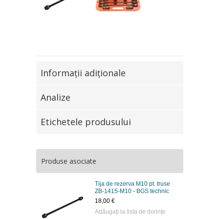
Informaţii adiţionale
Analize
Etichetele produsului
Produse asociate
Tija de rezerva M10 pt. truse
ZB-1415-M10 - BGS technic
18,00 €
Adăugaţi la lista de dorinţe