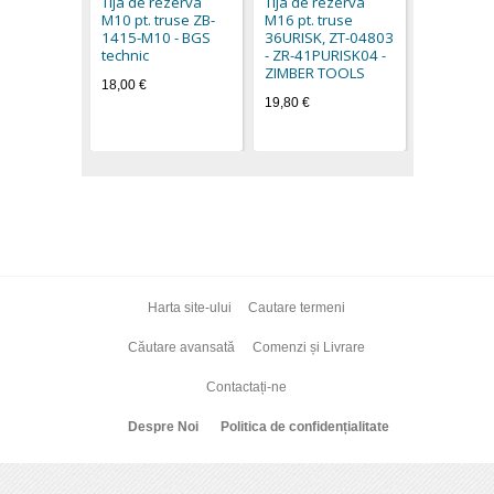
Tija de rezerva
Tija de rezerva
M10 pt. truse ZB-
M16 pt. truse
1415-M10 - BGS
36URISK, ZT-04803
technic
- ZR-41PURISK04 -
ZIMBER TOOLS
18,00 €
19,80 €
Harta site-ului
Cautare termeni
Căutare avansată
Comenzi și Livrare
Contactați-ne
Despre Noi
Politica de confidențialitate