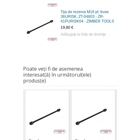
Tija de rezerva M16 pt. truse
36URISK, ZT-04803 - ZR-
41PURISK04 - ZIMBER TOOLS
19,80 €
Adăugaţi la lista de dorinţe
Poate veţi fi de asemenea
interesat(ă) în următorul(ele)
produs(e)