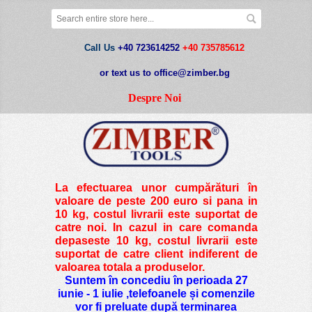
Call Us
+40 723614252
+40 735785612
or text us to office@zimber.bg
Despre Noi
La efectuarea unor cumpărături în
valoare de peste
200 euro si pana in
10 kg
, costul livrarii este suportat de
catre noi. In cazul in care comanda
depaseste 10 kg, costul livrarii este
suportat de catre client indiferent de
valoarea totala a produselor.
Suntem în concediu în perioada 27
iunie - 1 iulie ,telefoanele și comenzile
vor fi preluate după terminarea