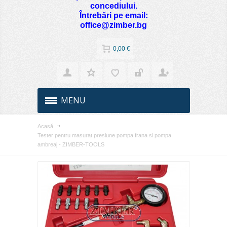
concediului.
Întrebări pe email:
office@zimber.bg
0,00 €
MENU
Acasă
Tester pentru masurat presiune pompa frana si pompa
ambreaj - ZIMBER-TOOLS