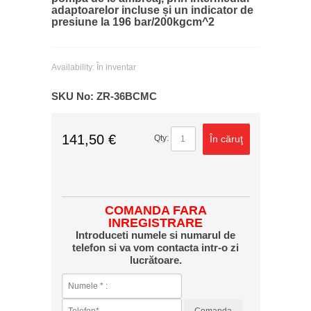
adaptoarelor incluse și un indicator de
presiune la 196 bar/200kgcm^2
Availability:
În inventar
SKU No:
ZR-36BCMC
141,50 €
În căruţ
Qty:
COMANDA FARA
INREGISTRARE
Introduceti numele si numarul de
telefon si va vom contacta intr-o zi
lucrătoare.
Comanda