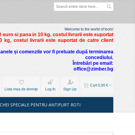
Welcome to the world of tools!
 euro si pana in 10 kg
, costul livrarii este suportat
kg, costul livrarii este suportat de catre client
foanele și comenzile vor fi preluate după terminarea
concediului.
Întrebări pe email:
office@zimber.bg
Cart
0,00 €
Lista mea de dorinţe
Log In
Sign Up
CHEI SPECIALE PENTRU ANTIFURT ROTI