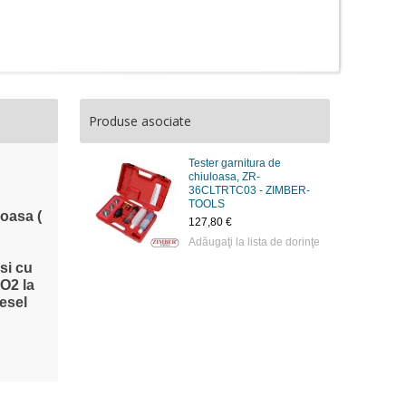
Produse asociate
Tester garnitura de
chiuloasa, ZR-
36CLTRTC03 - ZIMBER-
TOOLS
loasa (
127,80 €
Adăugaţi la lista de dorinţe
si cu
CO2 la
esel