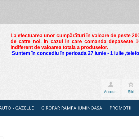
La efectuarea unor cumpărături în valoare de peste
200
de catre noi. In cazul in care comanda depaseste 10 
indiferent de valoarea totala a produselor.
Suntem în concediu în perioada 27 iunie - 1 iulie ,tele
Account
Știri
 AUTO - GAZELLE
GIROFAR RAMPA IUMINOASA
PROMOTII