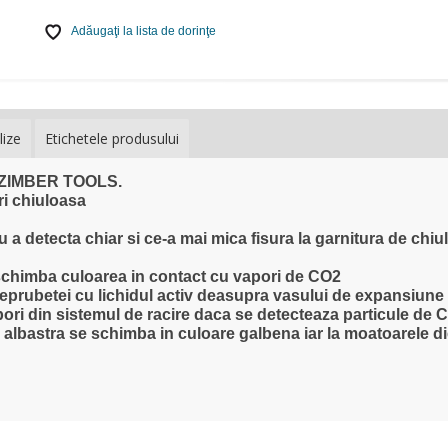
Adăugaţi la lista de dorinţe
lize
Etichetele produsului
- ZIMBER TOOLS.
ri chiuloasa
ru a detecta chiar si ce-a mai mica fisura la garnitura de chiu
e schimba culoarea in contact cu vapori de CO2
 eprubetei cu lichidul activ deasupra vasului de expansiune 
ori din sistemul de racire daca se detecteaza particule de 
 albastra se schimba in culoare galbena iar la moatoarele di