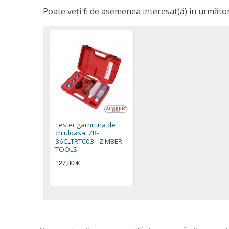
Poate veţi fi de asemenea interesat(ă) în următor
Tester garnitura de
chiuloasa, ZR-
36CLTRTC03 - ZIMBER-
TOOLS
127,80 €