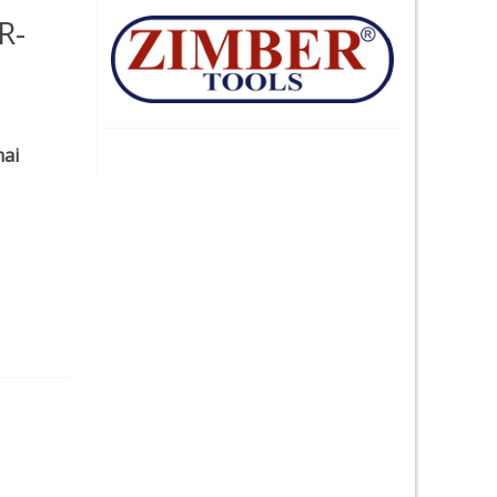
R-
mai