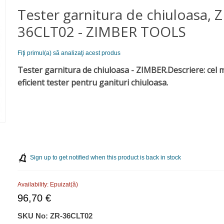
Tester garnitura de chiuloasa, Z
36CLT02 - ZIMBER TOOLS
Fiţi primul(a) să analizaţi acest produs
Tester garnitura de chiuloasa - ZIMBER.
Descriere: cel 
eficient tester pentru ganituri chiuloasa.
Sign up to get notified when this product is back in stock
Availability:
Epuizat(ă)
96,70 €
SKU No:
ZR-36CLT02