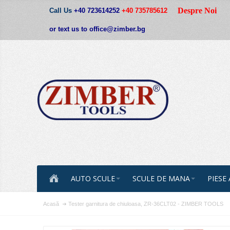
Despre Noi
Call Us
+40 723614252
+40 735785612
or text us to office@zimber.bg
AUTO SCULE
SCULE DE MANA
PIESE
Acasă
Tester garnitura de chiuloasa, ZR-36CLT02 - ZIMBER TOOLS