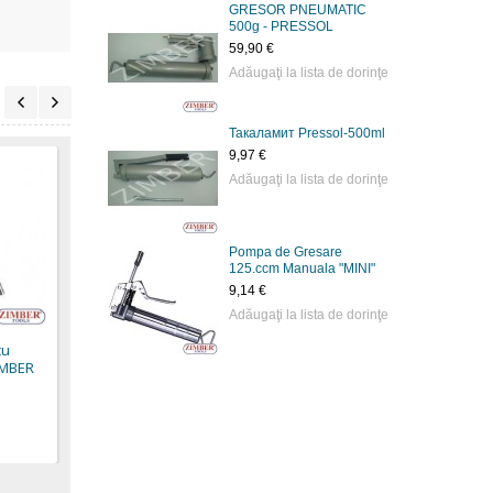
GRESOR PNEUMATIC
500g - PRESSOL
59,90 €
Adăugaţi la lista de dorinţe
Такаламит Pressol-500ml
9,97 €
Adăugaţi la lista de dorinţe
Pompa de Gresare
Gresor manual cu
GRESOR PNEUMATIC
GRES
125.ccm Manuala "MINI"
cartus 500g. ZR-
400g. ZR-11AGG -
500g
9,14 €
36MGG1 - ZIMBER
ZIMBER TOOLS
ZIMB
Adăugaţi la lista de dorinţe
TOOLS
58,50 €
59,80
cu
17,90 €
45,90 €
43,90
IMBER