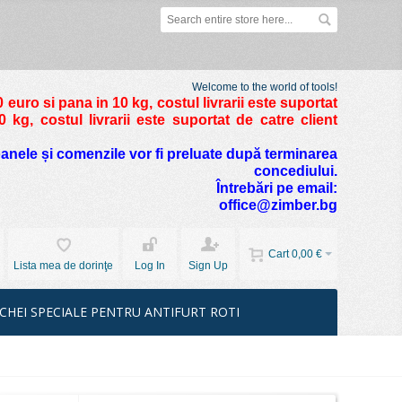
Welcome to the world of tools!
 euro si pana in 10 kg
, costul livrarii este suportat
kg, costul livrarii este suportat de catre client
foanele și comenzile vor fi preluate după terminarea
concediului.
Întrebări pe email:
office@zimber.bg
Cart
0,00 €
Lista mea de dorinţe
Log In
Sign Up
CHEI SPECIALE PENTRU ANTIFURT ROTI