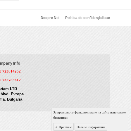
Despre Noi
Politica de confidențialitate
mpany Info
0 723614252
0 735785612
riam LTD
 blvd. Evropa
fia, Bulgaria
За правилното функциониране на сайта използваме
бисквитки.
Приемам
Повече информация