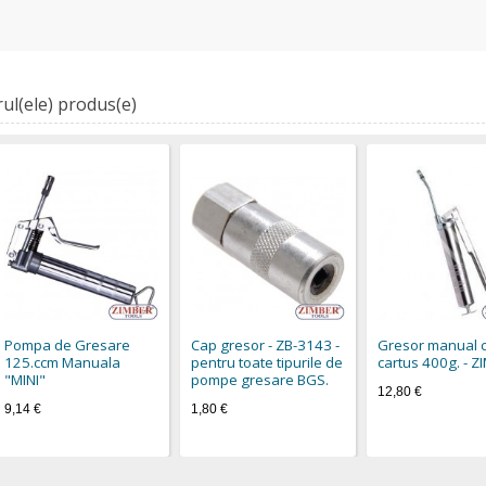
ul(ele) produs(e)
Pompa de Gresare
Cap gresor - ZB-3143 -
Gresor manual 
125.ccm Manuala
pentru toate tipurile de
cartus 400g. - Z
"MINI"
pompe gresare BGS.
12,80 €
9,14 €
1,80 €