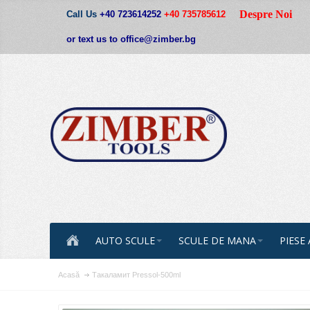
Despre Noi
Call Us
+40 723614252
+40 735785612
or text us to office@zimber.bg
AUTO SCULE
SCULE DE MANA
PIESE
Acasă
Такаламит Pressol-500ml