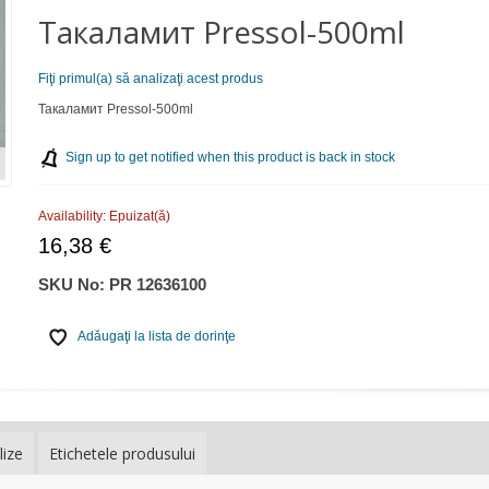
Такаламит Pressol-500ml
Fiţi primul(a) să analizaţi acest produs
Такаламит Pressol-500ml
Sign up to get notified when this product is back in stock
Availability:
Epuizat(ă)
16,38 €
SKU No:
PR 12636100
Adăugaţi la lista de dorinţe
lize
Etichetele produsului