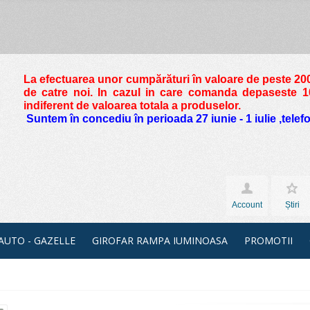
La efectuarea unor cumpărături în valoare de peste
200
de catre noi. In cazul in care comanda depaseste 10 
indiferent de valoarea totala a produselor.
Suntem în concediu în perioada 27 iunie - 1 iulie ,tele
Account
Știri
 AUTO - GAZELLE
GIROFAR RAMPA IUMINOASA
PROMOTII