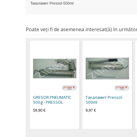
Такаламит Pressol-500ml
Poate veţi fi de asemenea interesat(ă) în următor
GRESOR PNEUMATIC
Такаламит Pressol-
500g - PRESSOL
500ml
59,90 €
9,97 €