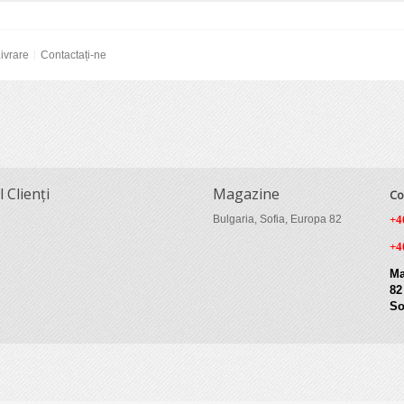
ivrare
Contactați-ne
l Clienți
Magazine
Co
Bulgaria, Sofia, Europa 82
+4
+4
Ma
82
So