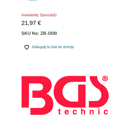
Availability:
Epuizat(ă)
21,97 €
SKU No:
ZB-1930
Adăugaţi la lista de dorinţe