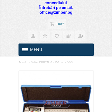
concediului.
Întrebări pe email:
office@zimber.bg
0,00 €
MENU
Acasă
Subler DIGITAL 0 - 150.mm - BGS