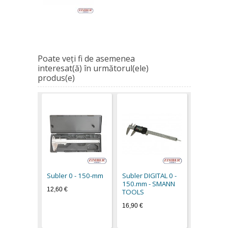
Poate veţi fi de asemenea
interesat(ă) în următorul(ele)
produs(e)
Subler 0 - 150-mm
Subler DIGITAL 0 -
150.mm - SMANN
12,60 €
TOOLS
16,90 €