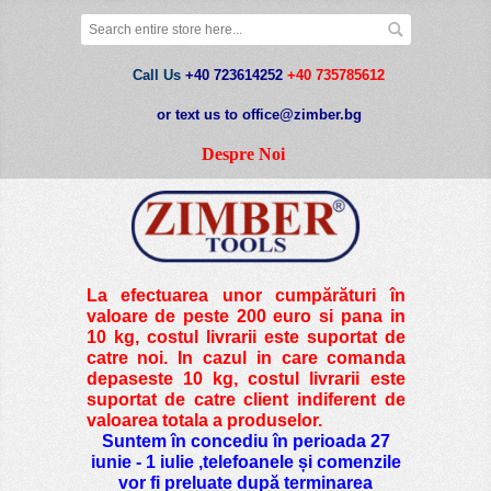
Call Us
+40 723614252
+40 735785612
or text us to office@zimber.bg
Despre Noi
La efectuarea unor cumpărături în
valoare de peste
200 euro si pana in
10 kg
, costul livrarii este suportat de
catre noi. In cazul in care comanda
depaseste 10 kg, costul livrarii este
suportat de catre client indiferent de
valoarea totala a produselor.
Suntem în concediu în perioada 27
iunie - 1 iulie ,telefoanele și comenzile
vor fi preluate după terminarea