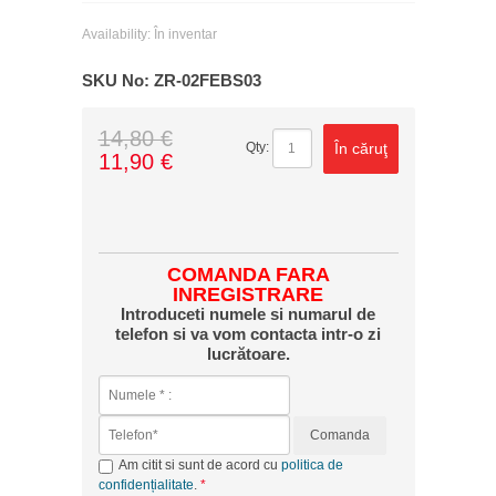
Availability:
În inventar
SKU No:
ZR-02FEBS03
14,80 €
În căruţ
Qty:
11,90 €
COMANDA FARA
INREGISTRARE
Introduceti numele si numarul de
telefon si va vom contacta intr-o zi
lucrătoare.
Comanda
Am citit si sunt de acord cu
politica de
confidențialitate
.