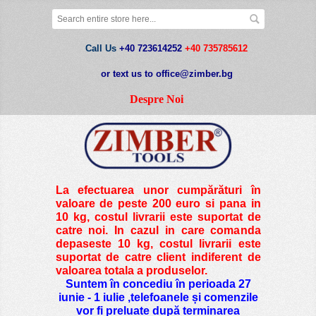
Call Us
+40 723614252
+40 735785612
or text us to office@zimber.bg
Despre Noi
La efectuarea unor cumpărături în
valoare de peste
200 euro si pana in
10 kg
, costul livrarii este suportat de
catre noi. In cazul in care comanda
depaseste 10 kg, costul livrarii este
suportat de catre client indiferent de
valoarea totala a produselor.
Suntem în concediu în perioada 27
iunie - 1 iulie ,telefoanele și comenzile
vor fi preluate după terminarea