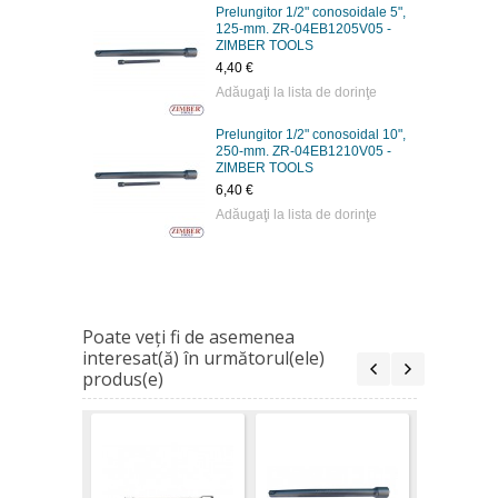
Prelungitor 1/2" conosoidale 5",
125-mm. ZR-04EB1205V05 -
ZIMBER TOOLS
4,40 €
Adăugaţi la lista de dorinţe
Prelungitor 1/2" conosoidal 10",
250-mm. ZR-04EB1210V05 -
ZIMBER TOOLS
6,40 €
Adăugaţi la lista de dorinţe
Poate veţi fi de asemenea
interesat(ă) în următorul(ele)
produs(e)