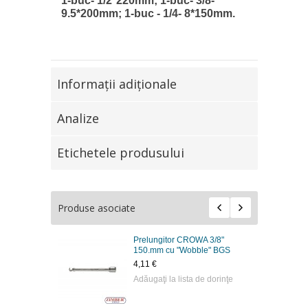
1-buc- 1/2*220mm; 1-buc- 3/8-
9.5*200mm; 1-buc - 1/4- 8*150mm.
Informaţii adiţionale
Analize
Etichetele produsului
Produse asociate
Prelungitor CROWA 3/8"
150.mm cu "Wobble" BGS
4,11 €
Adăugaţi la lista de dorinţe