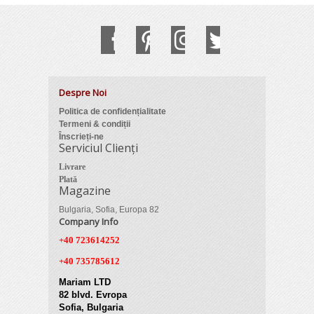
Despre Noi
Politica de confidențialitate
Termeni & condiții
Înscrieți-ne
Serviciul Clienți
Livrare
Plată
Magazine
Bulgaria, Sofia, Europa 82
Company Info
+40 723614252
+40 735785612
Mariam LTD
82 blvd. Evropa
Sofia, Bulgaria