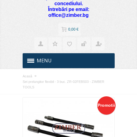
concediului.
Întrebări pe email:
office@zimber.bg
0,00 €
MENU
Acasă
Set prelungitor flexibil - 3 buc. ZR-02FEBS03 - ZIMBER
TOOLS
Promotii