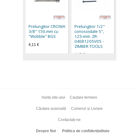
Prelungit
conosoida
250-mm. 
Prelungitor CROWA
Prelungitor 1/2"
04EB1210
3/8" 150.mm cu
conosoidale 5",
ZIMBER 
"Wobble" BGS
125-mm. ZR-
6,40 €
04EB1205V05 -
4,11 €
ZIMBER TOOLS
4,40 €
Harta site-ului
Cautare termeni
Căutare avansată
Comenzi și Livrare
Contactați-ne
Despre Noi
Politica de confidențialitate