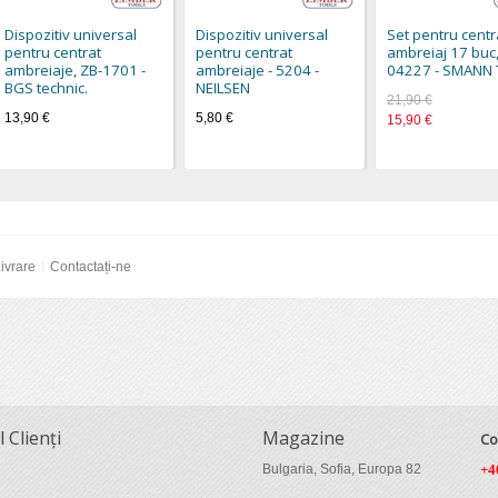
Dispozitiv universal
Dispozitiv universal
Set pentru centr
pentru centrat
pentru centrat
ambreiaj 17 buc,
ambreiaje, ZB-1701 -
ambreiaje - 5204 -
04227 - SMANN
BGS technic.
NEILSEN
21,90 €
13,90 €
5,80 €
15,90 €
ivrare
Contactați-ne
l Clienți
Magazine
Co
Bulgaria, Sofia, Europa 82
+4