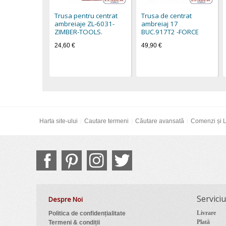
Trusa pentru centrat
Trusa de centrat
ambreiaje ZL-6031-
ambreiaj 17
ZIMBER-TOOLS.
BUC.917T2 -FORCE
24,60 €
49,90 €
Harta site-ului
Cautare termeni
Căutare avansată
Comenzi și L
Serviciu
Despre Noi
Livrare
Politica de confidențialitate
Plată
Termeni & condiții