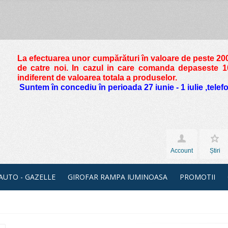
La efectuarea unor cumpărături în valoare de peste
200
de catre noi. In cazul in care comanda depaseste 10 
indiferent de valoarea totala a produselor.
Suntem în concediu în perioada 27 iunie - 1 iulie ,tele
Account
Știri
 AUTO - GAZELLE
GIROFAR RAMPA IUMINOASA
PROMOTII