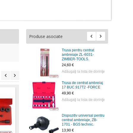
Produse asociate
Trusa pentru centrat
ambreiaje ZL-6031-
ZIMBER-TOOLS.
24,60 €
Adăugaţi la lista de dorinţe
Trusa de centrat ambreiaj
17 BUC.917T2 -FORCE
49,90 €
Adăugaţi la lista de dorinţe
Dispozitiv universal pentru
centrat ambreiaje, ZB-
Set tije centrare
Cheie filtru de ulei
Cheie
1701 - BGS technic.
ambreiaj - ZB-1709 -
pentru cuplaje Haldex,
pentr
BGS.
AUDI-TT, VW Bora,
AUDI-
13,90 €