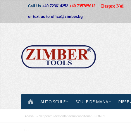
Despre Noi
Call Us
+40 723614252
+40 735785612
or text us to office@zimber.bg
AUTO SCULE
SCULE DE MANA
PIESE
Acasă
Set pentru demontat aerul conditionat - FORCE