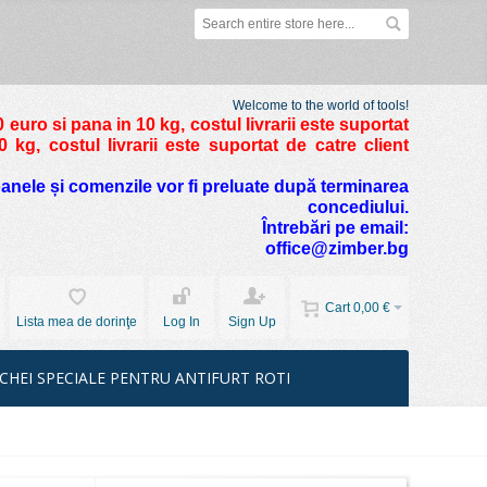
Welcome to the world of tools!
 euro si pana in 10 kg
, costul livrarii este suportat
kg, costul livrarii este suportat de catre client
foanele și comenzile vor fi preluate după terminarea
concediului.
Întrebări pe email:
office@zimber.bg
Cart
0,00 €
Lista mea de dorinţe
Log In
Sign Up
CHEI SPECIALE PENTRU ANTIFURT ROTI