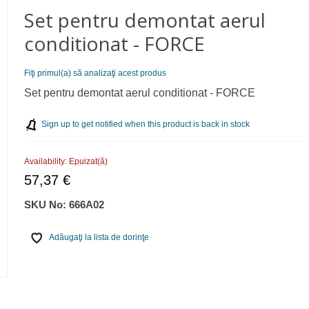
Set pentru demontat aerul
conditionat - FORCE
Fiţi primul(a) să analizaţi acest produs
Set pentru demontat aerul conditionat - FORCE
Sign up to get notified when this product is back in stock
Availability:
Epuizat(ă)
57,37 €
SKU No:
666A02
Adăugaţi la lista de dorinţe