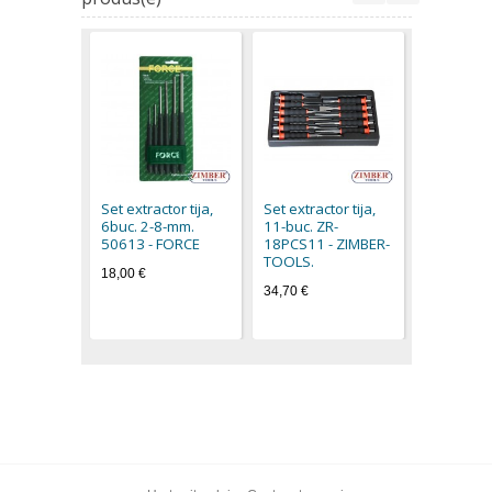
Set extract
7buc. ZR-
18PPS07M
Set extractor tija,
Set extractor tija,
ZIMBER-
6buc. 2-8-mm.
11-buc. ZR-
27,50 €
50613 - FORCE
18PCS11 - ZIMBER-
TOOLS.
18,00 €
34,70 €