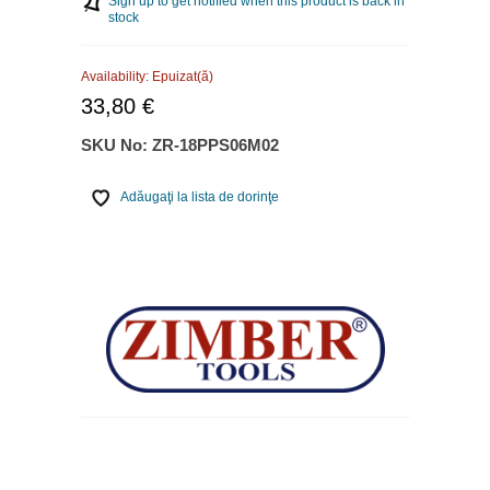
Sign up to get notified when this product is back in
stock
Availability:
Epuizat(ă)
33,80 €
SKU No:
ZR-18PPS06M02
Adăugaţi la lista de dorinţe