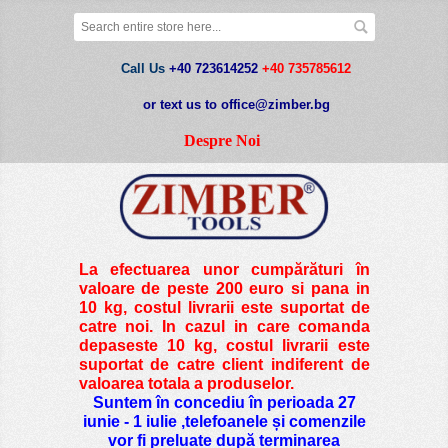
Call Us
+40 723614252
+40 735785612
or text us to office@zimber.bg
Despre Noi
La efectuarea unor cumpărături în
valoare de peste
200 euro si pana in
10 kg
, costul livrarii este suportat de
catre noi. In cazul in care comanda
depaseste 10 kg, costul livrarii este
suportat de catre client indiferent de
valoarea totala a produselor.
Suntem în concediu în perioada 27
iunie - 1 iulie ,telefoanele și comenzile
vor fi preluate după terminarea