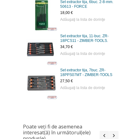
Set extractor tija, 6buc. 2-8-mm.
50613 - FORCE
18,00 €
Adăugaţi la lista de dorinţe
Set extractor tija, 11-buc. ZR-
18PCS11 - ZIMBER-TOOLS.
34,70 €
Adăugaţi la lista de dorinţe
Set extractor tija, 7buc. ZR-
18PPS07MT - ZIMBER-TOOLS
27,50 €
Adăugaţi la lista de dorinţe
Poate veţi fi de asemenea
interesat(ă) în următorul(ele)
produs(e)