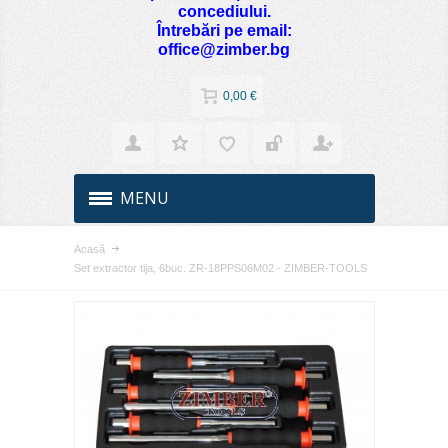
concediului.
Întrebări pe email:
office@zimber.bg
0,00 €
MENU
Acasă
Set extractor tija, 6buc. ZR-18PPS06M02 - ZIMBER-TOOLS