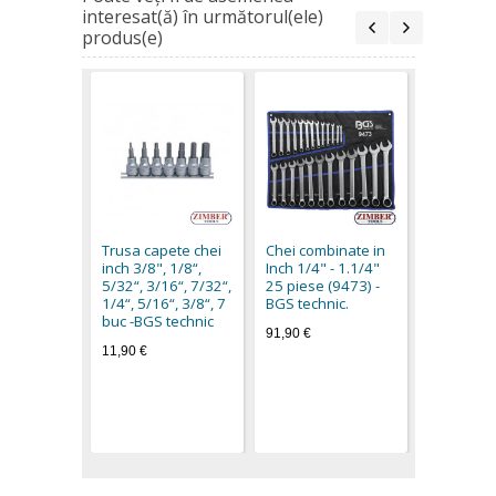
interesat(ă) în următorul(ele)
produs(e)
Set biti h
in inch- 7
11 pcs. (5
Trusa capete chei
Chei combinate in
BGS techn
inch 3/8", 1/8“,
Inch 1/4" - 1.1/4"
44,90 €
5/32“, 3/16“, 7/32“,
25 piese (9473) -
1/4“, 5/16“, 3/8“, 7
BGS technic.
buc -BGS technic
91,90 €
11,90 €