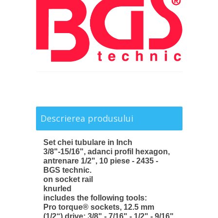
Descrierea produsului
Set chei tubulare in Inch
3/8"-15/16", adanci profil hexagon,
antrenare 1/2", 10 piese - 2435 -
BGS technic.
on socket rail
knurled
includes the following tools:
Pro torque® sockets, 12.5 mm
(1/2“) drive: 3/8" - 7/16" - 1/2" - 9/16"