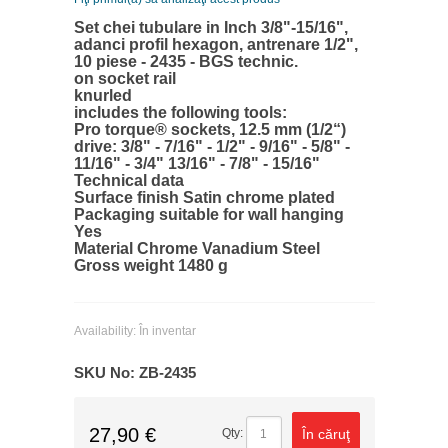
Set chei tubulare in Inch 3/8"-15/16",
adanci profil hexagon, antrenare 1/2",
10 piese - 2435 - BGS technic.
on socket rail
knurled
includes the following tools:
Pro torque® sockets, 12.5 mm (1/2“)
drive: 3/8" - 7/16" - 1/2" - 9/16" - 5/8" -
11/16" - 3/4" 13/16" - 7/8" - 15/16"
Technical data
Surface finish Satin chrome plated
Packaging suitable for wall hanging
Yes
Material Chrome Vanadium Steel
Gross weight 1480 g
Availability:
În inventar
SKU No:
ZB-2435
27,90 €
În căruţ
Qty: