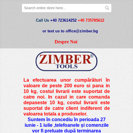
Call Us
+40 723614252
+40 735785612
or text us to office@zimber.bg
Despre Noi
La efectuarea unor cumpărături în
valoare de peste
200 euro si pana in
10 kg
, costul livrarii este suportat de
catre noi. In cazul in care comanda
depaseste 10 kg, costul livrarii este
suportat de catre client indiferent de
valoarea totala a produselor.
Suntem în concediu în perioada 27
iunie - 1 iulie ,telefoanele și comenzile
vor fi preluate după terminarea