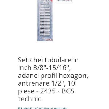
Set chei tubulare in
Inch 3/8"-15/16",
adanci profil hexagon,
antrenare 1/2", 10
piese - 2435 - BGS
technic.
Fiţi primul(a) să analizaţi acest produs