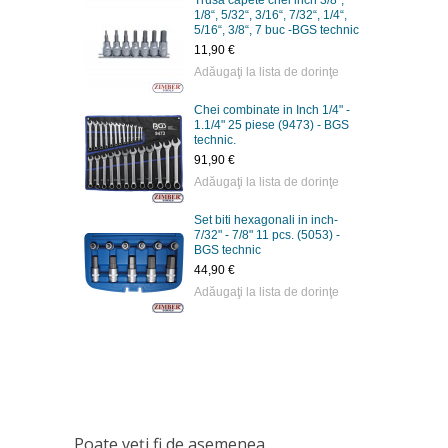
Trusa capete chei inch 3/8",
1/8“, 5/32“, 3/16“, 7/32“, 1/4“,
5/16“, 3/8“, 7 buc -BGS technic
11,90 €
Adăugaţi la lista de dorinţe
Chei combinate in Inch 1/4" -
1.1/4" 25 piese (9473) - BGS
technic.
91,90 €
Adăugaţi la lista de dorinţe
Set biti hexagonali in inch-
7/32" - 7/8" 11 pcs. (5053) -
BGS technic
44,90 €
Adăugaţi la lista de dorinţe
Poate veţi fi de asemenea