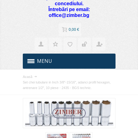
concediului.
Întrebări pe email:
office@zimber.bg
0,00 €
MENU
Acasă
Set chei tubulare in Inch 3/8"-15/16", adanci profil hexagon,
antrenare 1/2", 10 piese - 2435 - BGS technic.