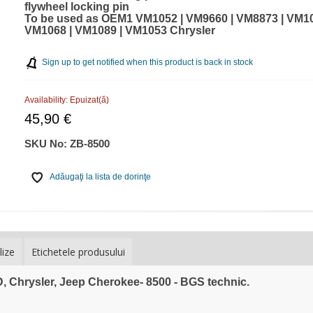
flywheel locking pin
To be used as OEM1 VM1052 | VM9660 | VM8873 | VM10
VM1068 | VM1089 | VM1053 Chrysler
Sign up to get notified when this product is back in stock
Availability:
Epuizat(ă)
45,90 €
SKU No:
ZB-8500
Adăugaţi la lista de dorinţe
lize
Etichetele produsului
RD, Chrysler, Jeep Cherokee- 8500 - BGS technic.