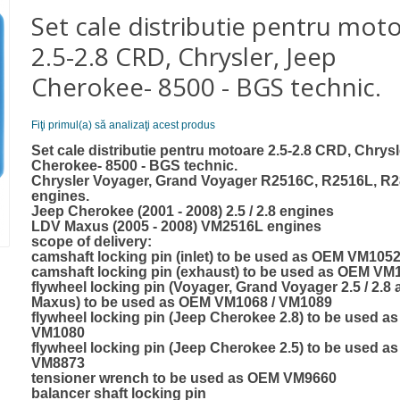
Set cale distributie pentru mot
2.5-2.8 CRD, Chrysler, Jeep
Cherokee- 8500 - BGS technic.
Fiţi primul(a) să analizaţi acest produs
Set cale distributie pentru motoare 2.5-2.8 CRD, Chrysl
Cherokee- 8500 - BGS technic.
Chrysler Voyager, Grand Voyager R2516C, R2516L, R
engines.
Jeep Cherokee (2001 - 2008) 2.5 / 2.8 engines
LDV Maxus (2005 - 2008) VM2516L engines
scope of delivery:
camshaft locking pin (inlet) to be used as OEM VM105
camshaft locking pin (exhaust) to be used as OEM VM
flywheel locking pin (Voyager, Grand Voyager 2.5 / 2.8
Maxus) to be used as OEM VM1068 / VM1089
flywheel locking pin (Jeep Cherokee 2.8) to be used a
VM1080
flywheel locking pin (Jeep Cherokee 2.5) to be used a
VM8873
tensioner wrench to be used as OEM VM9660
balancer shaft locking pin