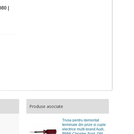
80 |
Produse asociate
Trusa pentru demontat
terminale din prize si cuple
electrice multi-brand Audi,
BMW, Chrysler, Ford, GM,