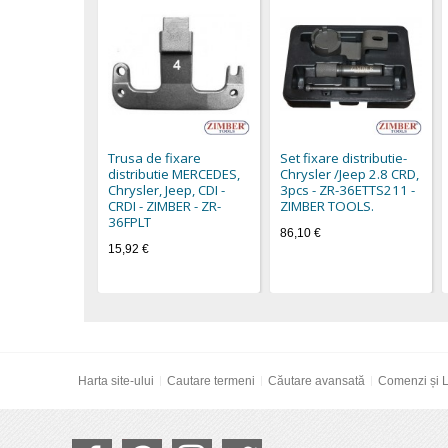
Trusa de fixare
Set fixare distributie-
distributie MERCEDES,
Chrysler /Jeep 2.8 CRD,
Chrysler, Jeep, CDI -
3pcs - ZR-36ETTS211 -
CRDI - ZIMBER - ZR-
ZIMBER TOOLS.
36FPLT
86,10 €
15,92 €
Harta site-ului
Cautare termeni
Căutare avansată
Comenzi și L