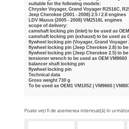
suitable for the following models:
Chrysler Voyager, Grand Voyager R2516C, R
Jeep Cherokee (2001 - 2008) 2.5 / 2.8 engines
LDV Maxus (2005 - 2008) VM2516L engines
scope of delivery:
camshaft locking pin (inlet) to be used as O
camshaft locking pin (exhaust) to be used a
flywheel locking pin (Voyager, Grand Voyager
flywheel locking pin (Jeep Cherokee 2.8) to 
flywheel locking pin (Jeep Cherokee 2.5) to 
tensioner wrench to be used as OEM VM9660
balancer shaft locking pin
flywheel locking pin
Technical data
Gross weight 730 g
To be used as OEM1 VM1052 | VM9660 | VM887
Poate veţi fi de asemenea interesat(ă) în următor