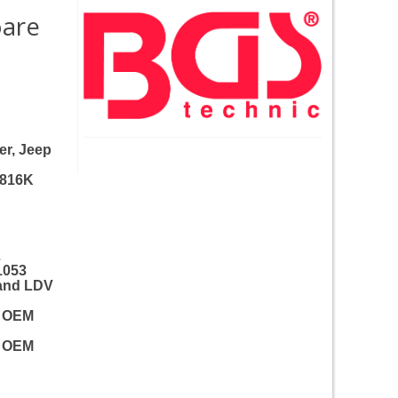
oare
er, Jeep
2816K
2
1053
 and LDV
s OEM
s OEM