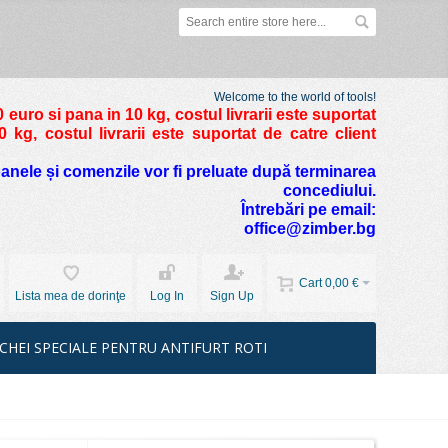
Welcome to the world of tools!
 euro si pana in 10 kg
, costul livrarii este suportat
kg, costul livrarii este suportat de catre client
foanele și comenzile vor fi preluate după terminarea
concediului.
Întrebări pe email:
office@zimber.bg
Cart
0,00 €
Lista mea de dorinţe
Log In
Sign Up
CHEI SPECIALE PENTRU ANTIFURT ROTI