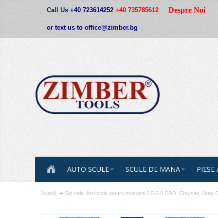
Despre Noi
Call Us
+40 723614252
+40 735785612
or text us to office@zimber.bg
AUTO SCULE
SCULE DE MANA
PIESE
Acasă
Set cale distributie pentru motoare 2.5-2.8 CRD, Chrysler, Jeep