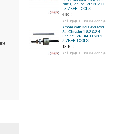
Isuzu, Jaguar - ZR-36MTT
- ZIMBER TOOLS.
6,90 €
Adăugaţi la lista de dorinţe
Arbore cotit Rola extractor
Set Chrysler 1.8/2.0/2.4
Engine - ZR-36ETTS269 -
ZIMBER TOOLS
089
48,40 €
Adăugaţi la lista de dorinţe