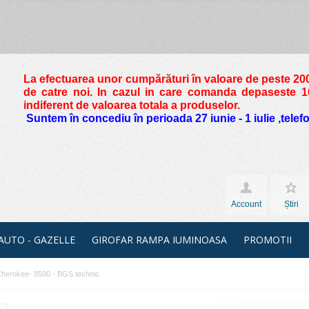
La efectuarea unor cumpărături în valoare de peste
200
de catre noi. In cazul in care comanda depaseste 10 
indiferent de valoarea totala a produselor.
Suntem în concediu în perioada 27 iunie - 1 iulie ,tele
Account
Știri
 AUTO - GAZELLE
GIROFAR RAMPA IUMINOASA
PROMOTII
 Cherokee- 8500 - BGS technic.