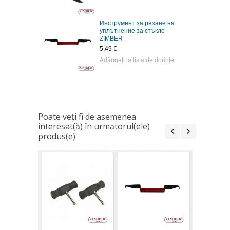
Инструмент за рязане на
уплътнение за стъкло
ZIMBER
5,49 €
Adăugaţi la lista de dorinţe
Poate veţi fi de asemenea
interesat(ă) în următorul(ele)
produs(e)
Set de sc
demontat 
ZR-36WRK