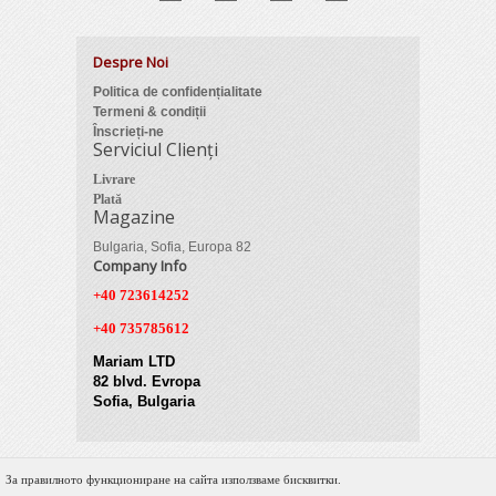
Despre Noi
Politica de confidențialitate
Termeni & condiții
Înscrieți-ne
Serviciul Clienți
Livrare
Plată
Magazine
Bulgaria, Sofia, Europa 82
Company Info
+40 723614252
+40 735785612
Mariam LTD
82 blvd. Evropa
Sofia, Bulgaria
За правилното функциониране на сайта използваме бисквитки.
© 2012 Zimber Tools. All Rights Reserved.