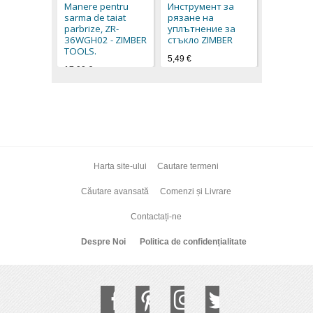
Manere pentru
Инструмент за
ZIMBER-T
sarma de taiat
рязане на
49,70 €
parbrize, ZR-
уплътнение за
36WGH02 - ZIMBER
стъкло ZIMBER
TOOLS.
5,49 €
17,90 €
Harta site-ului
Cautare termeni
Căutare avansată
Comenzi și Livrare
Contactați-ne
Despre Noi
Politica de confidențialitate