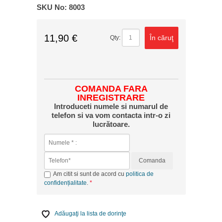
SKU No:
8003
11,90 €
În căruţ
Qty:
COMANDA FARA
INREGISTRARE
Introduceti numele si numarul de
telefon si va vom contacta intr-o zi
lucrătoare.
Comanda
Am citit si sunt de acord cu
politica de
confidențialitate
.
Adăugaţi la lista de dorinţe