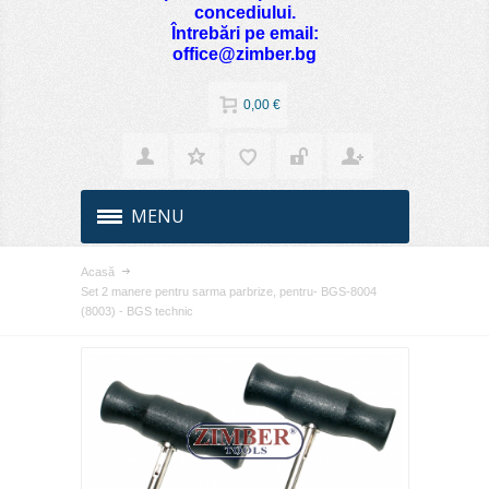
concediului.
Întrebări pe email:
office@zimber.bg
0,00 €
MENU
Acasă
Set 2 manere pentru sarma parbrize, pentru- BGS-8004
(8003) - BGS technic