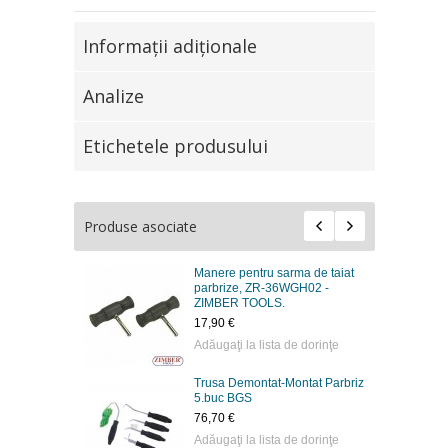
Informaţii adiţionale
Analize
Etichetele produsului
Produse asociate
Manere pentru sarma de taiat
parbrize, ZR-36WGH02 -
ZIMBER TOOLS.
17,90 €
Adăugaţi la lista de dorinţe
Trusa Demontat-Montat Parbriz
5.buc BGS
76,70 €
Adăugaţi la lista de dorinţe