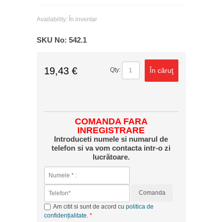
Availability:
În inventar
SKU No:
542.1
19,43 €
În căruţ
Qty:
COMANDA FARA
INREGISTRARE
Introduceti numele si numarul de
telefon si va vom contacta intr-o zi
lucrătoare.
Comanda
Am citit si sunt de acord cu
politica de
confidențialitate
.