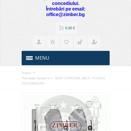
concediului.
Întrebări pe email:
office@zimber.bg
0,00 €
MENU
Acasă
Накладки предни к-т - SEAT CORDOBA, IBIZA, TOLEDO,
VOLKSWAGEN