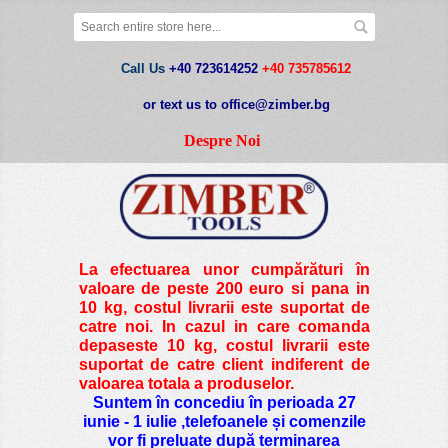
Call Us
+40 723614252
+40 735785612
or text us to office@zimber.bg
Despre Noi
La efectuarea unor cumpărături în
valoare de peste
200 euro si pana in
10 kg
, costul livrarii este suportat de
catre noi. In cazul in care comanda
depaseste 10 kg, costul livrarii este
suportat de catre client indiferent de
valoarea totala a produselor.
Suntem în concediu în perioada 27
iunie - 1 iulie ,telefoanele și comenzile
vor fi preluate după terminarea