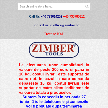
Call Us
+40 723614252
+40 735785612
or text us to office@zimber.bg
Despre Noi
La efectuarea unor cumpărături în
valoare de peste
200 euro si pana in
10 kg
, costul livrarii este suportat de
catre noi. In cazul in care comanda
depaseste 10 kg, costul livrarii este
suportat de catre client indiferent de
valoarea totala a produselor.
Suntem în concediu în perioada 27
iunie - 1 iulie ,telefoanele și comenzile
vor fi preluate după terminarea