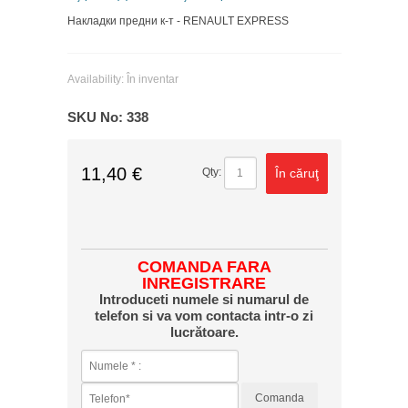
Накладки предни к-т - RENAULT EXPRESS
Availability:
În inventar
SKU No:
338
11,40 €
În căruţ
Qty:
COMANDA FARA
INREGISTRARE
Introduceti numele si numarul de
telefon si va vom contacta intr-o zi
lucrătoare.
Comanda