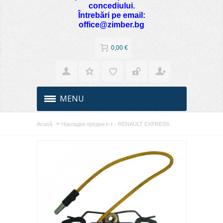
concediului.
Întrebări pe email:
office@zimber.bg
0,00 €
MENU
Acasă
Накладки предни к-т - RENAULT EXPRESS