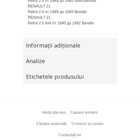
Petrol 2.0 от 1989 до 1992 turbo;Bendix
RENAULT 21
Petrol 2.0 от 1989 до 1993 Bendix
RENAULT 21
Petrol 2.0 4x4 от 1990 до 1992 Bendix
Informaţii adiţionale
Analize
Etichetele produsului
Harta site-ului
Cautare termeni
Căutare avansată
Comenzi și Livrare
Contactați-ne