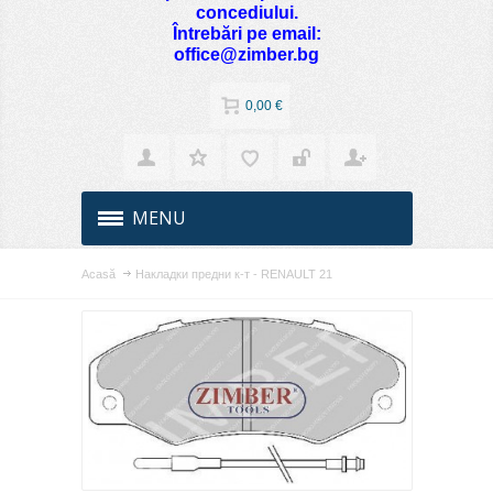
concediului.
Întrebări pe email:
office@zimber.bg
0,00 €
MENU
Acasă
Накладки предни к-т - RENAULT 21