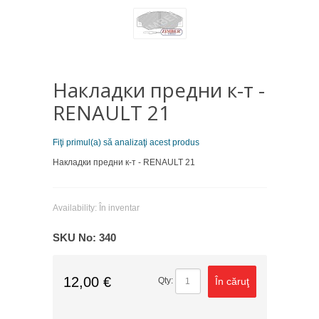
Накладки предни к-т -
RENAULT 21
Fiţi primul(a) să analizaţi acest produs
Накладки предни к-т - RENAULT 21
Availability:
În inventar
SKU No:
340
12,00 €
În căruţ
Qty: