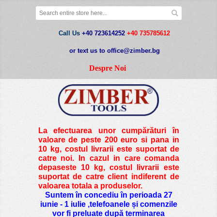
Call Us
+40 723614252
+40 735785612
or text us to office@zimber.bg
Despre Noi
La efectuarea unor cumpărături în
valoare de peste
200 euro si pana in
10 kg
, costul livrarii este suportat de
catre noi. In cazul in care comanda
depaseste 10 kg, costul livrarii este
suportat de catre client indiferent de
valoarea totala a produselor.
Suntem în concediu în perioada 27
iunie - 1 iulie ,telefoanele și comenzile
vor fi preluate după terminarea