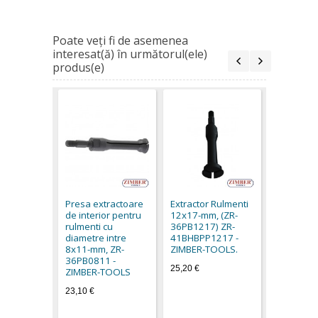
Poate veţi fi de asemenea
interesat(ă) în următorul(ele)
produs(e)
Extractor
24х29-mm
36PB2429
Presa extractoare
Extractor Rulmenti
ZIMBER-T
de interior pentru
12х17-mm, (ZR-
25,50 €
rulmenti cu
36PB1217) ZR-
diametre intre
41BHBPP1217 -
8х11-mm, ZR-
ZIMBER-TOOLS.
36PB0811 -
25,20 €
ZIMBER-TOOLS
23,10 €