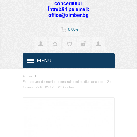
concediului.
Întrebări pe email:
office@zimber.bg
0,00 €
MENU
Acasă
Extractoare de interior pentru rulmenti cu diametre intre 12 x
17 mm - 7710-12x17 - BGS technic.