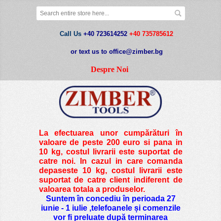
Call Us
+40 723614252
+40 735785612
or text us to office@zimber.bg
Despre Noi
La efectuarea unor cumpărături în
valoare de peste
200 euro si pana in
10 kg
, costul livrarii este suportat de
catre noi. In cazul in care comanda
depaseste 10 kg, costul livrarii este
suportat de catre client indiferent de
valoarea totala a produselor.
Suntem în concediu în perioada 27
iunie - 1 iulie ,telefoanele și comenzile
vor fi preluate după terminarea