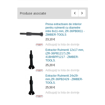
Produse asociate
Presa extractoare de interior
pentru rulmenti cu diametre
intre 8х11-mm, ZR-36PB0811 -
ZIMBER-TOOLS
23,10 €
Adăugaţi la lista de dorinţe
Extractor Rulmenti 12х17-mm,
(ZR-36PB1217) ZR-
41BHBPP1217 - ZIMBER-
TOOLS.
25,20 €
Adăugaţi la lista de dorinţe
Extractor Rulmenti 24х29-
mm,ZR-36PB2429 - ZIMBER-
TOOLS.
25,50 €
Adăugaţi la lista de dorinţe