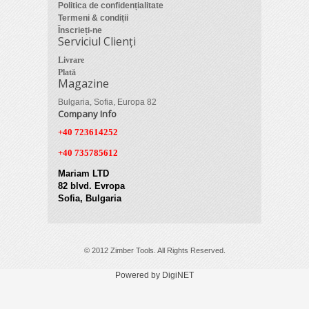
Politica de confidențialitate
Termeni & condiții
Înscrieți-ne
Serviciul Clienți
Livrare
Plată
Magazine
Bulgaria, Sofia, Europa 82
Company Info
+40 723614252
+40 735785612
Mariam LTD
82 blvd. Evropa
Sofia, Bulgaria
© 2012 Zimber Tools. All Rights Reserved.
Powered by DigiNET