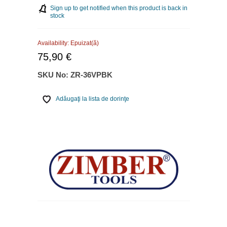
Sign up to get notified when this product is back in
stock
Availability:
Epuizat(ă)
75,90 €
SKU No:
ZR-36VPBK
Adăugaţi la lista de dorinţe