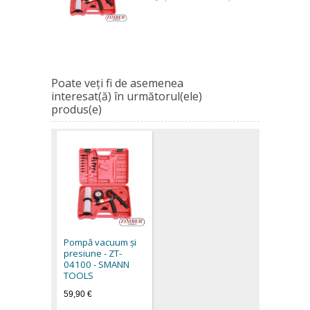
Poate veţi fi de asemenea
interesat(ă) în următorul(ele)
produs(e)
Pompă vacuum și
presiune - ZT-
04100 - SMANN
TOOLS
59,90 €