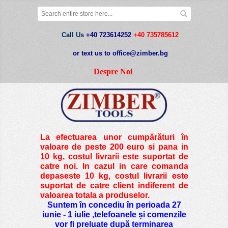
Call Us
+40 723614252
+40 735785612
or text us to office@zimber.bg
Despre Noi
La efectuarea unor cumpărături în
valoare de peste
200 euro si pana in
10 kg
, costul livrarii este suportat de
catre noi. In cazul in care comanda
depaseste 10 kg, costul livrarii este
suportat de catre client indiferent de
valoarea totala a produselor.
Suntem în concediu în perioada 27
iunie - 1 iulie ,telefoanele și comenzile
vor fi preluate după terminarea