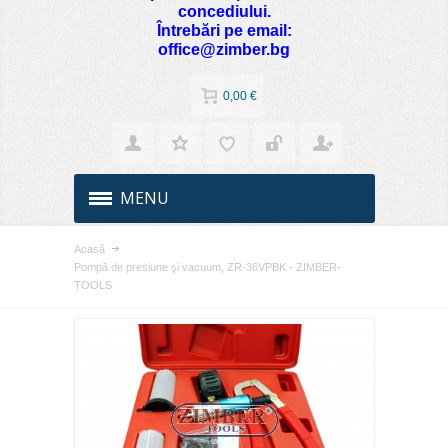
concediului.
Întrebări pe email:
office@zimber.bg
0,00 €
MENU
Acasă
Pompă de presiune şi vacuum, ZR-36VPBK - ZIMBER-
TOOLS