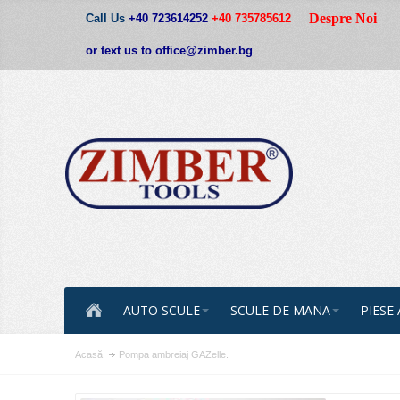
Despre Noi
Call Us
+40 723614252
+40 735785612
or text us to office@zimber.bg
AUTO SCULE
SCULE DE MANA
PIESE
Acasă
Pompa ambreiaj GAZelle.