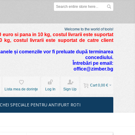
Welcome to the world of tools!
 euro si pana in 10 kg
, costul livrarii este suportat
kg, costul livrarii este suportat de catre client
foanele și comenzile vor fi preluate după terminarea
concediului.
Întrebări pe email:
office@zimber.bg
Cart
0,00 €
Lista mea de dorinţe
Log In
Sign Up
CHEI SPECIALE PENTRU ANTIFURT ROTI