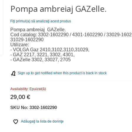
Pompa ambreiaj GAZelle.
Fiţi primul(a) să analizaţi acest produs
Pompa ambreiaj GAZelle.
Cod catalog: 3302-1602290 / 4301-1602290 / 33029-1602
31029-1602290
Utilizare:
- VOLGA Gaz 2410,3102,3110,31029,
- GAZ 2217, 3221, 3302, 4301,
- GAZelle 3302, 33027, 2705
Sign up to get notified when this product is back in stock
Availability:
Epuizat(ă)
29,00 €
SKU No:
3302-1602290
Adăugaţi la lista de dorinţe