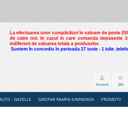
La efectuarea unor cumpărături în valoare de peste
200
de catre noi. In cazul in care comanda depaseste 10 
indiferent de valoarea totala a produselor.
Suntem în concediu în perioada 27 iunie - 1 iulie ,tele
Account
Știri
 AUTO - GAZELLE
GIROFAR RAMPA IUMINOASA
PROMOTII