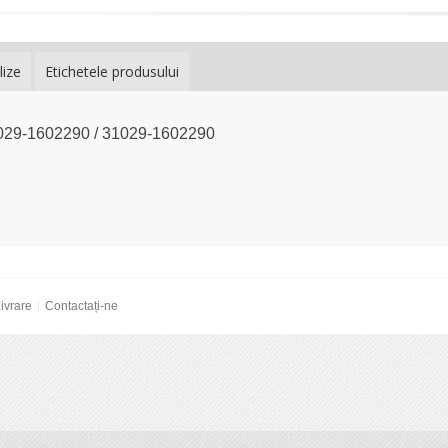
lize
Etichetele produsului
3029-1602290 / 31029-1602290
ivrare
Contactați-ne