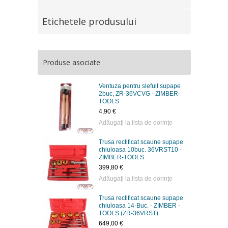
Etichetele produsului
Produse asociate
Ventuza pentru slefuit supape
2buc, ZR-36VCVG - ZIMBER-
TOOLS
4,90 €
Adăugaţi la lista de dorinţe
Trusa rectificat scaune supape
chiuloasa 10buc. 36VRST10 -
ZIMBER-TOOLS.
399,80 €
Adăugaţi la lista de dorinţe
Trusa rectificat scaune supape
chiuloasa 14-Buc. - ZIMBER -
TOOLS (ZR-36VRST)
649,00 €