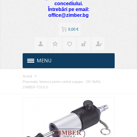
concediului.
Întrebări pe email:
office@zimber.bg
0,00 €
MENU
Acasă
Pneumatic Ventuza pentru slefuit supape - ZR-36AVL -
ZIMBER-TOOLS