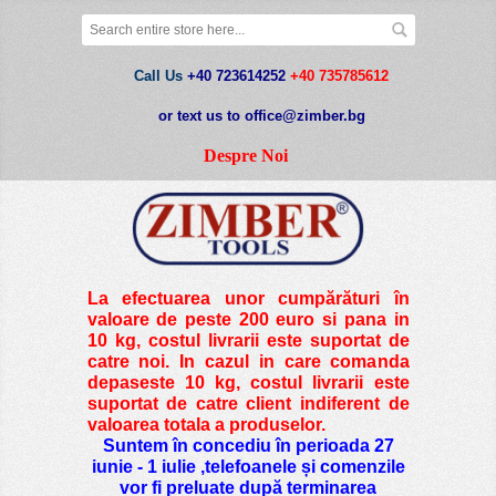
Call Us
+40 723614252
+40 735785612
or text us to office@zimber.bg
Despre Noi
La efectuarea unor cumpărături în
valoare de peste
200 euro si pana in
10 kg
, costul livrarii este suportat de
catre noi. In cazul in care comanda
depaseste 10 kg, costul livrarii este
suportat de catre client indiferent de
valoarea totala a produselor.
Suntem în concediu în perioada 27
iunie - 1 iulie ,telefoanele și comenzile
vor fi preluate după terminarea