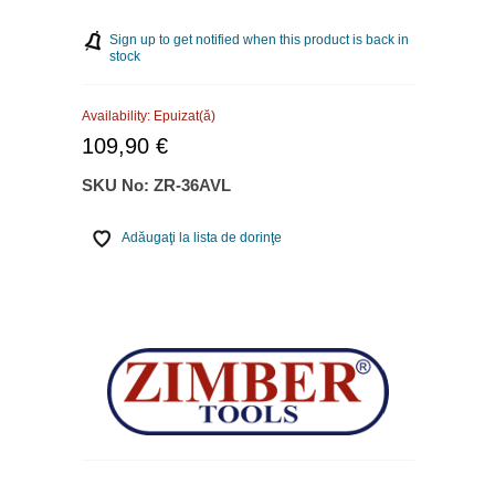
Sign up to get notified when this product is back in
stock
Availability:
Epuizat(ă)
109,90 €
SKU No:
ZR-36AVL
Adăugaţi la lista de dorinţe