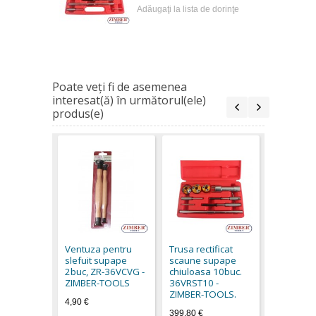
Adăugaţi la lista de dorinţe
Poate veţi fi de asemenea
interesat(ă) în următorul(ele)
produs(e)
Trusa rect
scaune s
chiuloasa 
Ventuza pentru
Trusa rectificat
ZIMBER -
slefuit supape
scaune supape
(ZR-36VR
2buc, ZR-36VCVG -
chiuloasa 10buc.
649,00 €
ZIMBER-TOOLS
36VRST10 -
ZIMBER-TOOLS.
4,90 €
399,80 €