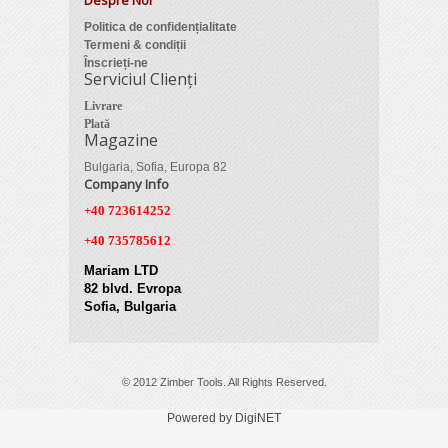
Despre Noi
Politica de confidențialitate
Termeni & condiții
Înscrieți-ne
Serviciul Clienți
Livrare
Plată
Magazine
Bulgaria, Sofia, Europa 82
Company Info
+40 723614252
+40 735785612
Mariam LTD
82 blvd. Evropa
Sofia, Bulgaria
© 2012 Zimber Tools. All Rights Reserved.
Powered by DigiNET