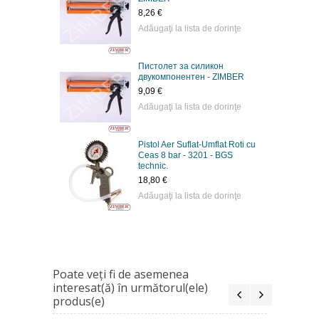
8,26 €
Adăugaţi la lista de dorinţe
Пистолет за силикон
двукомпонентен - ZIMBER
9,09 €
Adăugaţi la lista de dorinţe
Pistol Aer Suflat-Umflat Roti cu
Ceas 8 bar - 3201 - BGS
technic.
18,80 €
Adăugaţi la lista de dorinţe
Poate veţi fi de asemenea
interesat(ă) în următorul(ele)
produs(e)