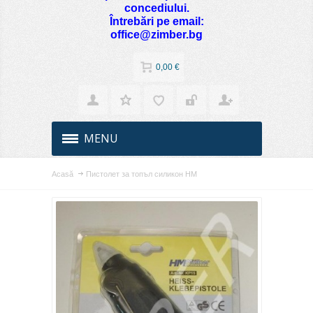
concediului.
Întrebări pe email:
office@zimber.bg
0,00 €
MENU
Acasă
Пистолет за топъл силикон НМ