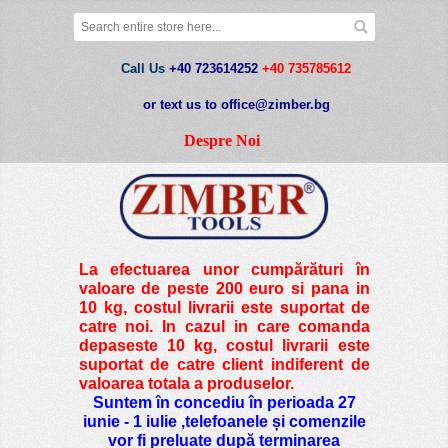
Call Us
+40 723614252
+40 735785612
or text us to office@zimber.bg
Despre Noi
La efectuarea unor cumpărături în
valoare de peste
200 euro si pana in
10 kg
, costul livrarii este suportat de
catre noi. In cazul in care comanda
depaseste 10 kg, costul livrarii este
suportat de catre client indiferent de
valoarea totala a produselor.
Suntem în concediu în perioada 27
iunie - 1 iulie ,telefoanele și comenzile
vor fi preluate după terminarea