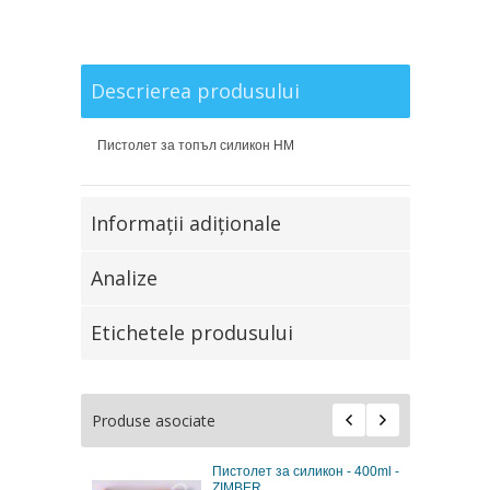
Descrierea produsului
Пистолет за топъл силикон НМ
Informaţii adiţionale
Analize
Etichetele produsului
Produse asociate
Пистолет за силикон - 400ml -
ZIMBER