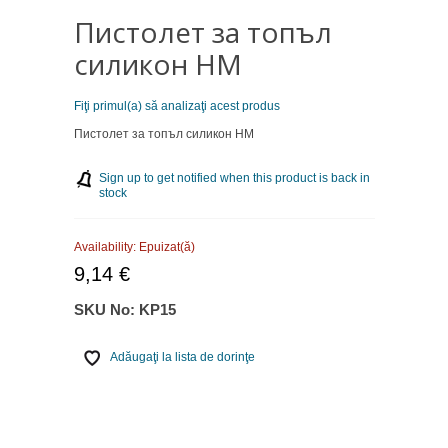
Пистолет за топъл
силикон НМ
Fiţi primul(a) să analizaţi acest produs
Пистолет за топъл силикон НМ
Sign up to get notified when this product is back in
stock
Availability:
Epuizat(ă)
9,14 €
SKU No:
KP15
Adăugaţi la lista de dorinţe