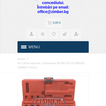
concediului.
Întrebări pe email:
office@zimber.bg
0,00 €
MENU
Acasă
Pin 3.8mm nituit lant, componenta 36CBR (ZR-41CBR009) -
ZIMBER-TOOLS.