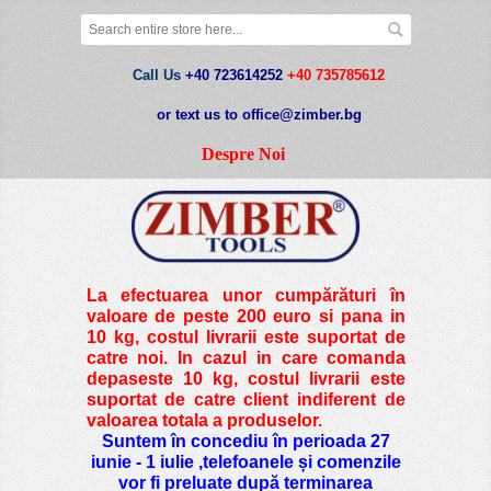
Call Us
+40 723614252
+40 735785612
or text us to office@zimber.bg
Despre Noi
La efectuarea unor cumpărături în
valoare de peste
200 euro si pana in
10 kg
, costul livrarii este suportat de
catre noi. In cazul in care comanda
depaseste 10 kg, costul livrarii este
suportat de catre client indiferent de
valoarea totala a produselor.
Suntem în concediu în perioada 27
iunie - 1 iulie ,telefoanele și comenzile
vor fi preluate după terminarea