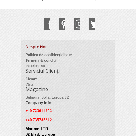
Despre Noi
Politica de confidențialitate
Termeni & condiții
Înscrieți-ne
Serviciul Clienți
Livrare
Plată
Magazine
Bulgaria, Sofia, Europa 82
Company Info
+40 723614252
+40 735785612
Mariam LTD
82 blvd. Evropa