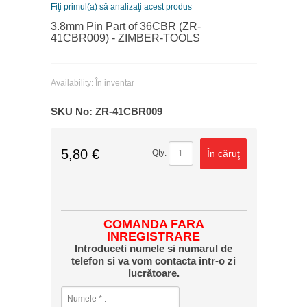
Fiţi primul(a) să analizaţi acest produs
3.8mm Pin Part of 36CBR (ZR-
41CBR009) - ZIMBER-TOOLS
Availability:
În inventar
SKU No:
ZR-41CBR009
5,80 €
În căruţ
Qty:
COMANDA FARA
INREGISTRARE
Introduceti numele si numarul de
telefon si va vom contacta intr-o zi
lucrătoare.