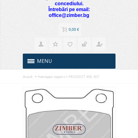
concediului.
Întrebări pe email:
office@zimber.bg
0,00 €
MENU
Acasă
Накладки задни к-т PEUGEOT 406, 607