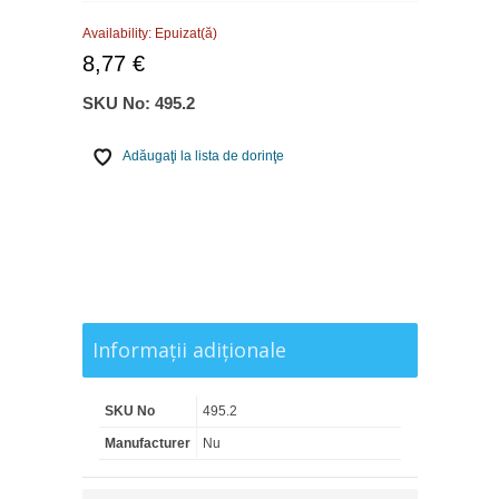
Availability:
Epuizat(ă)
8,77 €
SKU No:
495.2
Adăugaţi la lista de dorinţe
Informaţii adiţionale
SKU No
495.2
Manufacturer
Nu