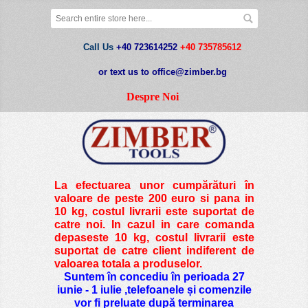
Call Us
+40 723614252
+40 735785612
or text us to office@zimber.bg
Despre Noi
La efectuarea unor cumpărături în
valoare de peste
200 euro si pana in
10 kg
, costul livrarii este suportat de
catre noi. In cazul in care comanda
depaseste 10 kg, costul livrarii este
suportat de catre client indiferent de
valoarea totala a produselor.
Suntem în concediu în perioada 27
iunie - 1 iulie ,telefoanele și comenzile
vor fi preluate după terminarea