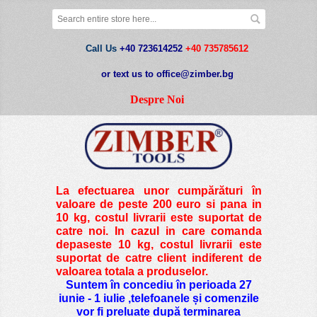
Call Us
+40 723614252
+40 735785612
or text us to office@zimber.bg
Despre Noi
La efectuarea unor cumpărături în
valoare de peste
200 euro si pana in
10 kg
, costul livrarii este suportat de
catre noi. In cazul in care comanda
depaseste 10 kg, costul livrarii este
suportat de catre client indiferent de
valoarea totala a produselor.
Suntem în concediu în perioada 27
iunie - 1 iulie ,telefoanele și comenzile
vor fi preluate după terminarea