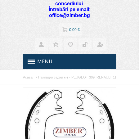
concediului.
Întrebări pe email:
office@zimber.bg
0,00 €
MENU
Acasă
Накладки задни к-т - PEUGEOT 309, RENAULT 11