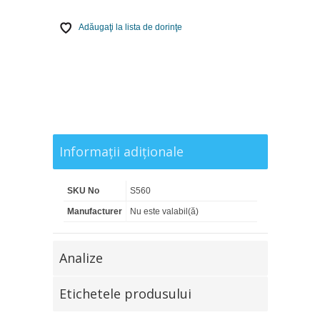
Adăugaţi la lista de dorinţe
Informaţii adiţionale
SKU No
S560
Manufacturer
Nu este valabil(ă)
Analize
Etichetele produsului