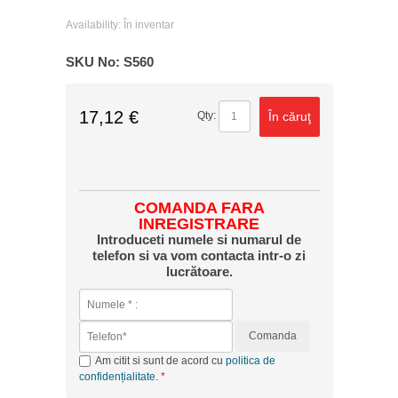
Availability:
În inventar
SKU No:
S560
17,12 €
În căruţ
Qty:
COMANDA FARA
INREGISTRARE
Introduceti numele si numarul de
telefon si va vom contacta intr-o zi
lucrătoare.
Comanda
Am citit si sunt de acord cu
politica de
confidențialitate
.