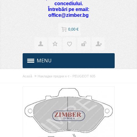
concediului.
Întrebări pe email:
office@zimber.bg
0,00 €
MENU
Acasă
Накладки предни к-т - PEUGEOT 605