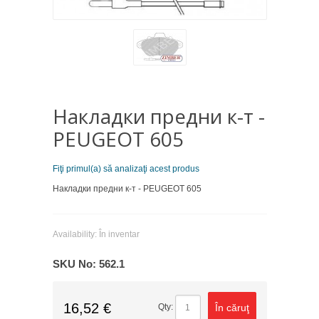
Накладки предни к-т -
PEUGEOT 605
Fiţi primul(a) să analizaţi acest produs
Накладки предни к-т - PEUGEOT 605
Availability:
În inventar
SKU No:
562.1
16,52 €
În căruţ
Qty: