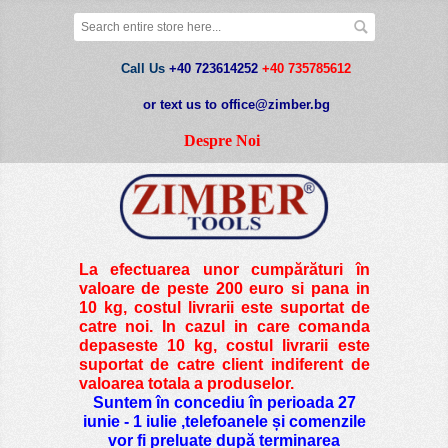
Call Us
+40 723614252
+40 735785612
or text us to office@zimber.bg
Despre Noi
La efectuarea unor cumpărături în
valoare de peste
200 euro si pana in
10 kg
, costul livrarii este suportat de
catre noi. In cazul in care comanda
depaseste 10 kg, costul livrarii este
suportat de catre client indiferent de
valoarea totala a produselor.
Suntem în concediu în perioada 27
iunie - 1 iulie ,telefoanele și comenzile
vor fi preluate după terminarea