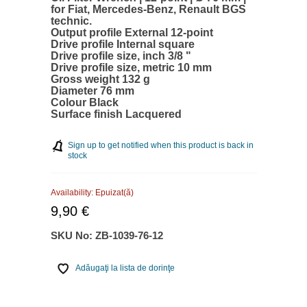
for Fiat, Mercedes-Benz, Renault BGS
technic.
Output profile External 12-point
Drive profile Internal square
Drive profile size, inch 3/8 "
Drive profile size, metric 10 mm
Gross weight 132 g
Diameter 76 mm
Colour Black
Surface finish Lacquered
Sign up to get notified when this product is back in
stock
Availability:
Epuizat(ă)
9,90 €
SKU No:
ZB-1039-76-12
Adăugaţi la lista de dorinţe