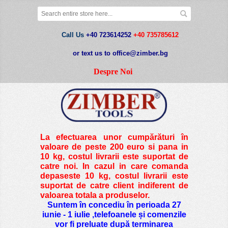
Call Us
+40 723614252
+40 735785612
or text us to office@zimber.bg
Despre Noi
La efectuarea unor cumpărături în
valoare de peste
200 euro si pana in
10 kg
, costul livrarii este suportat de
catre noi. In cazul in care comanda
depaseste 10 kg, costul livrarii este
suportat de catre client indiferent de
valoarea totala a produselor.
Suntem în concediu în perioada 27
iunie - 1 iulie ,telefoanele și comenzile
vor fi preluate după terminarea