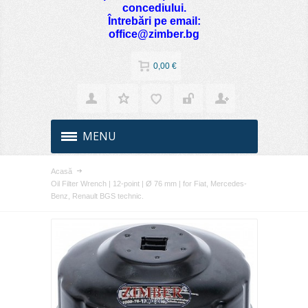
concediului.
Întrebări pe email:
office@zimber.bg
0,00 €
MENU
Acasă
Oil Filter Wrench | 12-point | Ø 76 mm | for Fiat, Mercedes-
Benz, Renault BGS technic.