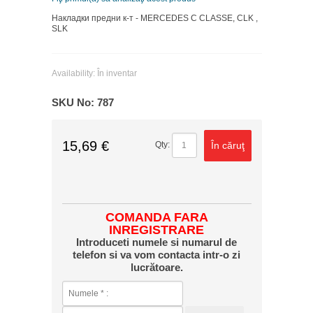
Накладки предни к-т - MERCEDES C CLASSE, CLK ,
SLK
Availability:
În inventar
SKU No:
787
15,69 €
În căruţ
Qty:
COMANDA FARA
INREGISTRARE
Introduceti numele si numarul de
telefon si va vom contacta intr-o zi
lucrătoare.