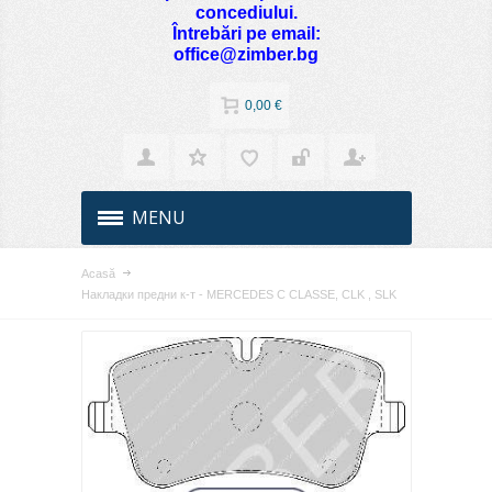
concediului.
Întrebări pe email:
office@zimber.bg
0,00 €
MENU
Acasă
Накладки предни к-т - MERCEDES C CLASSE, CLK , SLK