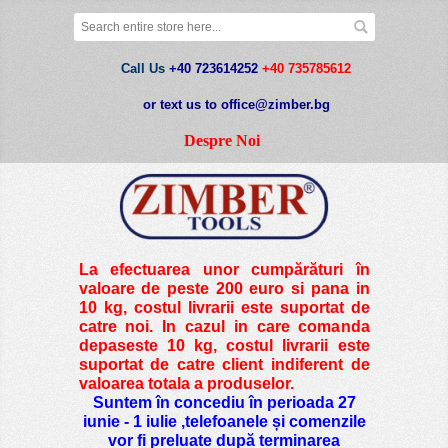
Call Us
+40 723614252
+40 735785612
or text us to office@zimber.bg
Despre Noi
La efectuarea unor cumpărături în
valoare de peste
200 euro si pana in
10 kg
, costul livrarii este suportat de
catre noi. In cazul in care comanda
depaseste 10 kg, costul livrarii este
suportat de catre client indiferent de
valoarea totala a produselor.
Suntem în concediu în perioada 27
iunie - 1 iulie ,telefoanele și comenzile
vor fi preluate după terminarea