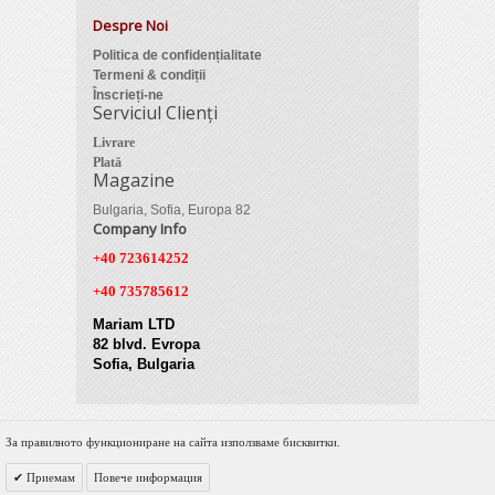
Despre Noi
Politica de confidențialitate
Termeni & condiții
Înscrieți-ne
Serviciul Clienți
Livrare
Plată
Magazine
Bulgaria, Sofia, Europa 82
Company Info
+40 723614252
+40 735785612
Mariam LTD
82 blvd. Evropa
Sofia, Bulgaria
За правилното функциониране на сайта използваме бисквитки.
© 2012 Zimber Tools. All Rights Reserved.
Приемам
Повече информация
Powered by DigiNET