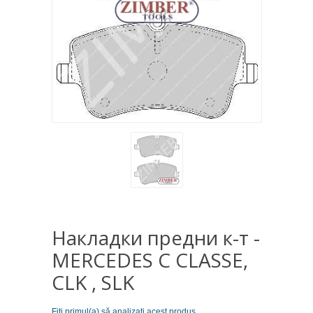
Накладки предни к-т -
MERCEDES C CLASSE,
CLK , SLK
Fiţi primul(a) să analizaţi acest produs