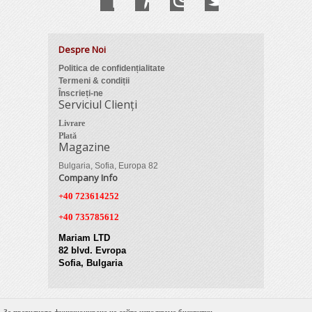
Despre Noi
Politica de confidențialitate
Termeni & condiții
Înscrieți-ne
Serviciul Clienți
Livrare
Plată
Magazine
Bulgaria, Sofia, Europa 82
Company Info
+40 723614252
+40 735785612
Mariam LTD
82 blvd. Evropa
Sofia, Bulgaria