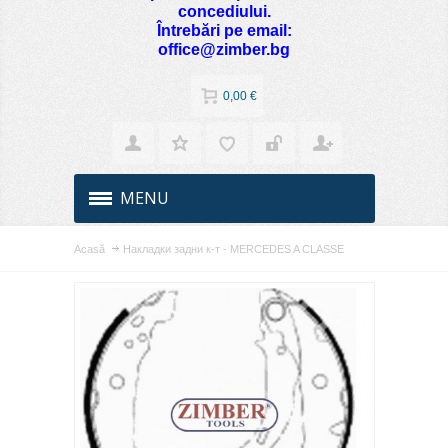
concediului.
Întrebări pe email:
office@zimber.bg
0,00 €
MENU
Acasă
Накладки задни к-т - MERCEDES A CLASSE