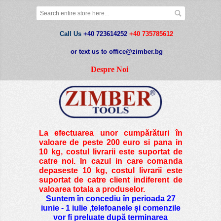
Call Us
+40 723614252
+40 735785612
or text us to office@zimber.bg
Despre Noi
La efectuarea unor cumpărături în
valoare de peste
200 euro si pana in
10 kg
, costul livrarii este suportat de
catre noi. In cazul in care comanda
depaseste 10 kg, costul livrarii este
suportat de catre client indiferent de
valoarea totala a produselor.
Suntem în concediu în perioada 27
iunie - 1 iulie ,telefoanele și comenzile
vor fi preluate după terminarea