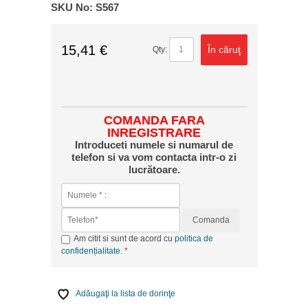
SKU No:
S567
15,41 €
În căruţ
Qty:
COMANDA FARA
INREGISTRARE
Introduceti numele si numarul de
telefon si va vom contacta intr-o zi
lucrătoare.
Comanda
Am citit si sunt de acord cu
politica de
confidențialitate
.
Adăugaţi la lista de dorinţe