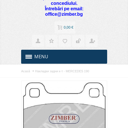
concediului.
Întrebări pe email:
office@zimber.bg
0,00 €
MENU
Acasă
Накладки задни к-т - MERCEDES 190