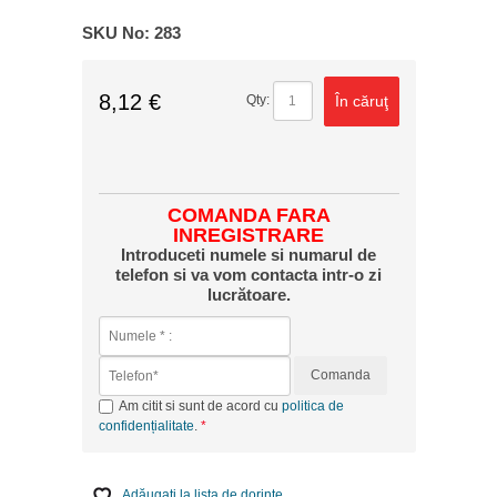
SKU No:
283
8,12 €
În căruţ
Qty:
COMANDA FARA
INREGISTRARE
Introduceti numele si numarul de
telefon si va vom contacta intr-o zi
lucrătoare.
Comanda
Am citit si sunt de acord cu
politica de
confidențialitate
.
Adăugaţi la lista de dorinţe