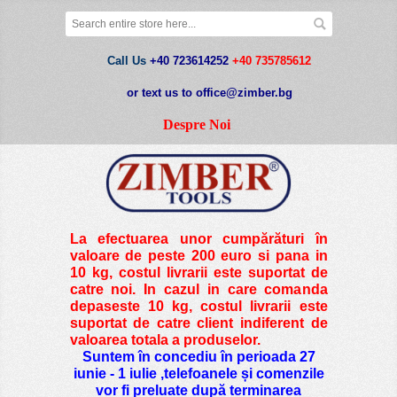
Call Us
+40 723614252
+40 735785612
or text us to office@zimber.bg
Despre Noi
La efectuarea unor cumpărături în
valoare de peste
200 euro si pana in
10 kg
, costul livrarii este suportat de
catre noi. In cazul in care comanda
depaseste 10 kg, costul livrarii este
suportat de catre client indiferent de
valoarea totala a produselor.
Suntem în concediu în perioada 27
iunie - 1 iulie ,telefoanele și comenzile
vor fi preluate după terminarea