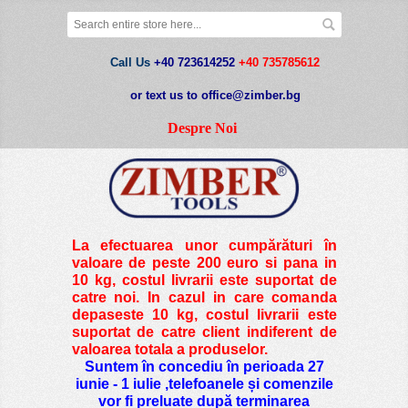
Call Us
+40 723614252
+40 735785612
or text us to office@zimber.bg
Despre Noi
La efectuarea unor cumpărături în
valoare de peste
200 euro si pana in
10 kg
, costul livrarii este suportat de
catre noi. In cazul in care comanda
depaseste 10 kg, costul livrarii este
suportat de catre client indiferent de
valoarea totala a produselor.
Suntem în concediu în perioada 27
iunie - 1 iulie ,telefoanele și comenzile
vor fi preluate după terminarea