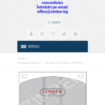
concediului.
Întrebări pe email:
office@zimber.bg
0,00 €
MENU
Acasă
Накладки предни к-т - JAGUAR XJ, RENAULT MASTER