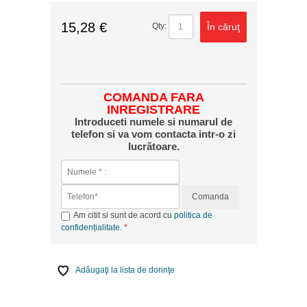
15,28 €
În căruţ
Qty:
COMANDA FARA
INREGISTRARE
Introduceti numele si numarul de
telefon si va vom contacta intr-o zi
lucrătoare.
Comanda
Am citit si sunt de acord cu
politica de
confidențialitate
.
Adăugaţi la lista de dorinţe