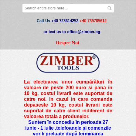
Call Us
+40 723614252
+40 735785612
or text us to office@zimber.bg
Despre Noi
La efectuarea unor cumpărături în
valoare de peste
200 euro si pana in
10 kg
, costul livrarii este suportat de
catre noi. In cazul in care comanda
depaseste 10 kg, costul livrarii este
suportat de catre client indiferent de
valoarea totala a produselor.
Suntem în concediu în perioada 27
iunie - 1 iulie ,telefoanele și comenzile
vor fi preluate după terminarea