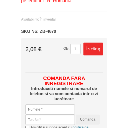
pe teritoriul R. România.
Availability:
În inventar
SKU No:
ZB-4670
2,08 €
În căruţ
Qty:
COMANDA FARA
INREGISTRARE
Introduceti numele si numarul de
telefon si va vom contacta intr-o zi
lucrătoare.
Comanda
Am citit si sunt de acord cu
politica de