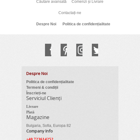
Căutare avansată
Comenzi și Livrare
Contactați-ne
Despre Noi
Politica de confidențialitate
Despre Noi
Politica de confidențialitate
Termeni & condiții
Înscrieți-ne
Serviciul Clienți
Livrare
Plată
Magazine
Bulgaria, Sofia, Europa 82
Company Info
+40 723614252