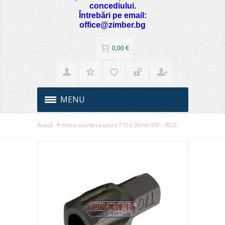
concediului.
Întrebări pe email:
office@zimber.bg
0,00 €
MENU
Acasă
Imbus scurte cu gaura T70 x 30mm 3/8" - BGS