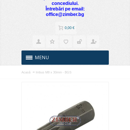
concediului.
Întrebări pe email:
office@zimber.bg
0,00 €
MENU
Acasă
Imbus M8 x 30mm - BGS