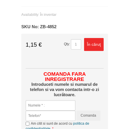
Availability:
În inventar
SKU No:
ZB-4852
1,15 €
În căruţ
Qty:
COMANDA FARA
INREGISTRARE
Introduceti numele si numarul de
telefon si va vom contacta intr-o zi
lucrătoare.
Comanda
Am citit si sunt de acord cu
politica de
confidențialitate
.