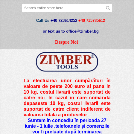
Call Us
+40 723614252
+40 735785612
or text us to office@zimber.bg
Despre Noi
La efectuarea unor cumpărături în
valoare de peste
200 euro si pana in
10 kg
, costul livrarii este suportat de
catre noi. In cazul in care comanda
depaseste 10 kg, costul livrarii este
suportat de catre client indiferent de
valoarea totala a produselor.
Suntem în concediu în perioada 27
iunie - 1 iulie ,telefoanele și comenzile
vor fi preluate după terminarea