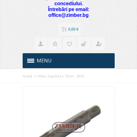
concediului.
Întrebări pe email:
office@zimber.bg
0,00 €
MENU
Acasă
Imbus lung M14 x 75mm - BGS