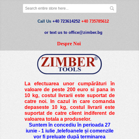
Call Us
+40 723614252
+40 735785612
or text us to office@zimber.bg
Despre Noi
La efectuarea unor cumpărături în
valoare de peste
200 euro si pana in
10 kg
, costul livrarii este suportat de
catre noi. In cazul in care comanda
depaseste 10 kg, costul livrarii este
suportat de catre client indiferent de
valoarea totala a produselor.
Suntem în concediu în perioada 27
iunie - 1 iulie ,telefoanele și comenzile
vor fi preluate după terminarea