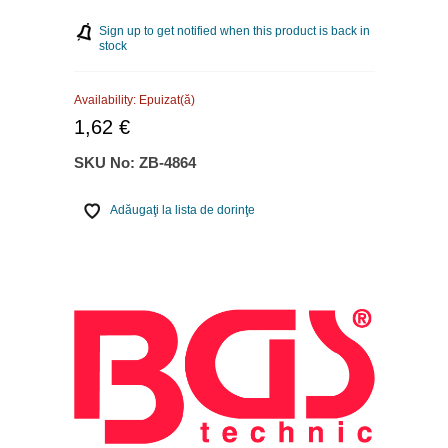
Sign up to get notified when this product is back in
stock
Availability:
Epuizat(ă)
1,62 €
SKU No:
ZB-4864
Adăugaţi la lista de dorinţe