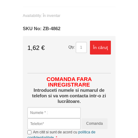
Availability:
În inventar
SKU No:
ZB-4862
1,62 €
În căruţ
Qty:
COMANDA FARA
INREGISTRARE
Introduceti numele si numarul de
telefon si va vom contacta intr-o zi
lucrătoare.
Comanda
Am citit si sunt de acord cu
politica de
confidențialitate
.