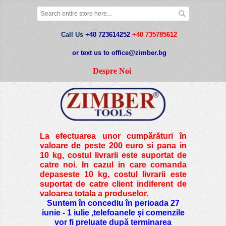
Call Us
+40 723614252
+40 735785612
or text us to office@zimber.bg
Despre Noi
La efectuarea unor cumpărături în
valoare de peste
200 euro si pana in
10 kg
, costul livrarii este suportat de
catre noi. In cazul in care comanda
depaseste 10 kg, costul livrarii este
suportat de catre client indiferent de
valoarea totala a produselor.
Suntem în concediu în perioada 27
iunie - 1 iulie ,telefoanele și comenzile
vor fi preluate după terminarea