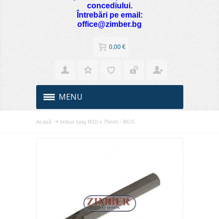
concediului.
Întrebări pe email:
office@zimber.bg
0,00 €
MENU
Acasă
Imbus lung M10 x 75mm - BGS