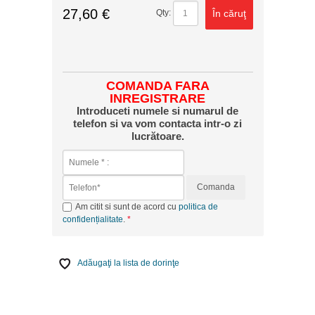
27,60 €
În căruţ
Qty:
COMANDA FARA
INREGISTRARE
Introduceti numele si numarul de
telefon si va vom contacta intr-o zi
lucrătoare.
Comanda
Am citit si sunt de acord cu
politica de
confidențialitate
.
Adăugaţi la lista de dorinţe