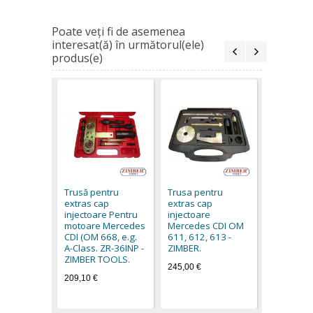
Poate veţi fi de asemenea
interesat(ă) în următorul(ele)
produs(e)
KIT ADAP
EXTRACT
INJECTOA
Trusă pentru
Trusa pentru
Bosch/Del
extras cap
extras cap
ZIMBER
injectoare Pentru
injectoare
36,74 €
motoare Mercedes
Mercedes CDI OM
CDI (OM 668, e.g.
611, 612, 613 -
A-Class. ZR-36INP -
ZIMBER.
ZIMBER TOOLS.
245,00 €
209,10 €