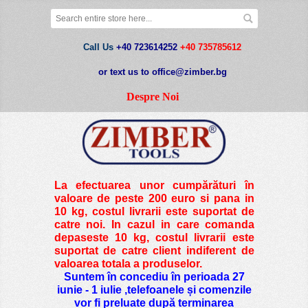
Call Us
+40 723614252
+40 735785612
or text us to office@zimber.bg
Despre Noi
La efectuarea unor cumpărături în
valoare de peste
200 euro si pana in
10 kg
, costul livrarii este suportat de
catre noi. In cazul in care comanda
depaseste 10 kg, costul livrarii este
suportat de catre client indiferent de
valoarea totala a produselor.
Suntem în concediu în perioada 27
iunie - 1 iulie ,telefoanele și comenzile
vor fi preluate după terminarea