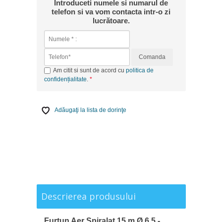
Introduceti numele si numarul de
telefon si va vom contacta intr-o zi
lucrătoare.
Comanda
Am citit si sunt de acord cu
politica de
confidențialitate
.
Adăugaţi la lista de dorinţe
Descrierea produsului
Furtun Aer Spiralat 15.m Ø.6,5 -