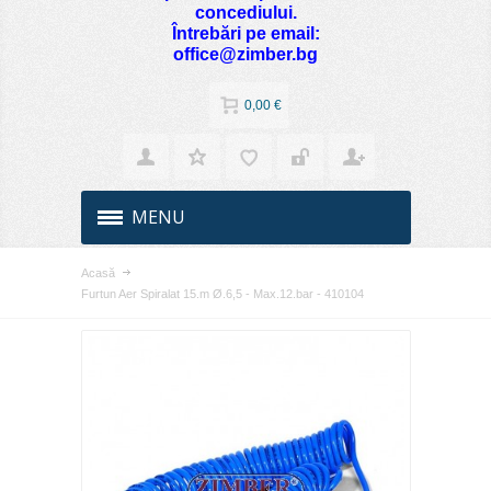
concediului.
Întrebări pe email:
office@zimber.bg
0,00 €
MENU
Acasă
Furtun Aer Spiralat 15.m Ø.6,5 - Max.12.bar - 410104