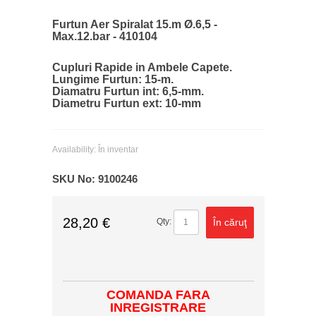
Furtun Aer Spiralat 15.m Ø.6,5 -
Max.12.bar - 410104
Cupluri Rapide in Ambele Capete.
Lungime Furtun: 15-m.
Diamatru Furtun int: 6,5-mm.
Diametru Furtun ext: 10-mm
Availability:
În inventar
SKU No:
9100246
28,20 €
În căruţ
Qty:
COMANDA FARA
INREGISTRARE